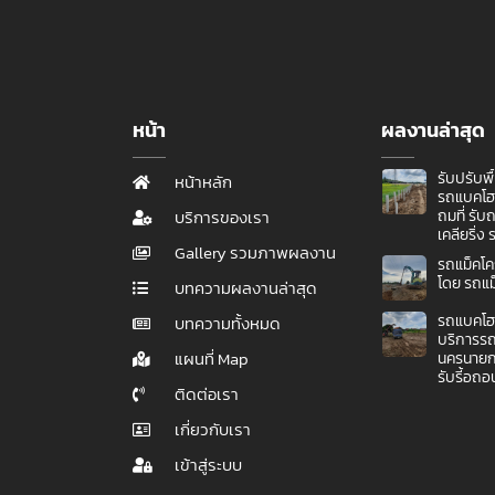
หน้า
ผลงานล่าสุด
รับปรับพื
หน้าหลัก
รถแบคโฮให
บริการของเรา
ถมที่ รับ
เคลียริ่ง
Gallery รวมภาพผลงาน
รถแม็คโค
โดย รถแม
บทความผลงานล่าสุด
รถแบคโฮร
บทความทั้งหมด
บริการรถ
แผนที่ Map
นครนายก 
รับรี้อถอ
ติดต่อเรา
เกี่ยวกับเรา
เข้าสู่ระบบ