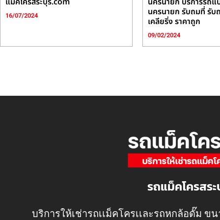
แม็คโครสระบุรี.com
นครนายก บริการรถแบค
นครนายก รับถมที่ รับถ
16/07/2024
เคลียริ่ง ราคาถูก
09/02/2024
รถแม็คโครสระบ
บริการให้เช่ารถเเม็คโครเเละรถหกล้อดั๊ม ขน