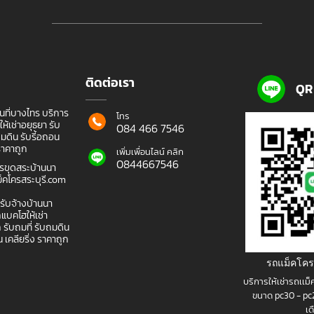
ติดต่อเรา
QR
้นที่บางไทร บริการ
โทร
้เช่าอยุธยา รับ
084 466 7546
ถมดิน รับรี้อถอน
 ราคาถูก
เพิ่มเพื่อนไลน์ คลิก
0844667546
รขุดสระบ้านนา
็คโครสระบุรี.com
ับจ้างบ้านนา
แบคโฮให้เช่า
รับถมที่ รับถมดิน
น เคลียริ่ง ราคาถูก
รถแม็คโคร
บริการให้เช่ารถเเม
ขนาด pc30 - pc
เด