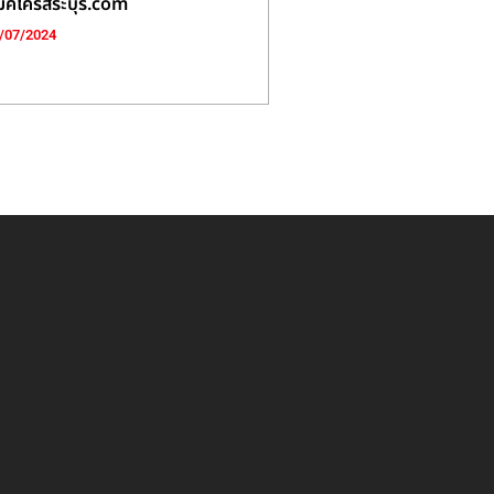
็คโครสระบุรี.com
/07/2024