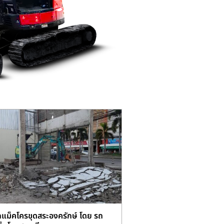
แม็คโครขุดสระองครักษ์ โดย รถ