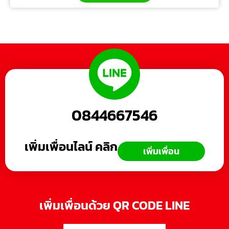
0844667546
เพิ่มเพื่อนไลน์ คลิก
เพิ่มเพื่อน
เพิ่มเพื่อนด้วย QR CODE LINE