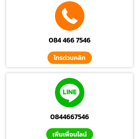
084 466 7546
โทรด่วนคลิก
0844667546
เพิ่มเพื่อนไลน์