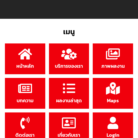
เมนู
หน้าหลัก
บริการของเรา
ภาพผลงาน
บทความ
ผลงานล่าสุด
Maps
ติดต่อเรา
เกี่ยวกับเรา
Login