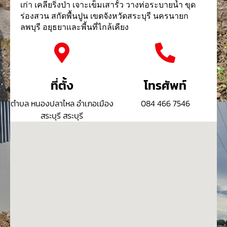
เก่า เคลียริ่งป่า เจาะเข็มเสารั้ว วางท่อระบายน้ำ ขุด
ร่องสวน สกัดพื้นปูน เขตจังหวัดสระบุรี นครนายก
ลพบุรี อยุธยาเเละพี้นที่ไกล้เคียง
ที่ตั้ง
โทรศัพท์
ตำบล หนองปลาไหล อำเภอเมือง
084 466 7546
สระบุรี สระบุรี