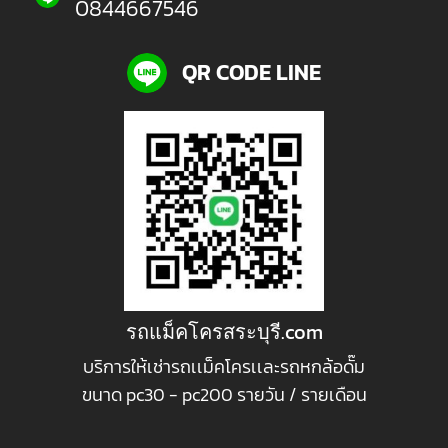
0844667546
QR CODE LINE
รถแม็คโครสระบุรี.com
บริการให้เช่ารถเเม็คโครเเละรถหกล้อดั๊ม
ขนาด pc30 - pc200 รายวัน / รายเดือน