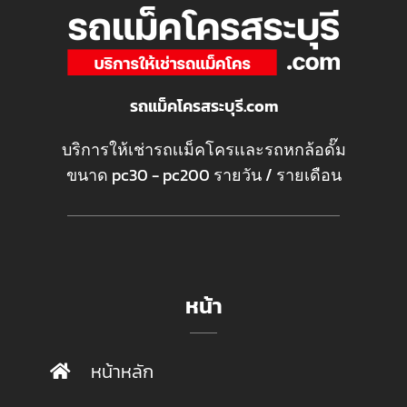
รถแม็คโครสระบุรี.com
บริการให้เช่ารถเเม็คโครเเละรถหกล้อดั๊ม
ขนาด pc30 - pc200 รายวัน / รายเดือน
หน้า
หน้าหลัก