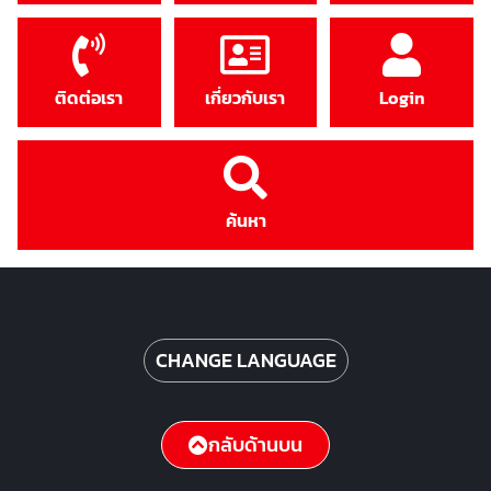
ติดต่อเรา
เกี่ยวกับเรา
Login
ค้นหา
CHANGE LANGUAGE
กลับด้านบน