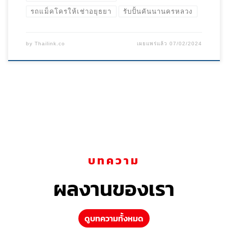
รถแม็คโครให้เช่าอยุธยา
รับปั้นคันนานครหลวง
by
Thailink.co
เผยแพร่แล้ว
07/02/2024
บทความ
ผลงานของเรา
ดูบทความทั้งหมด