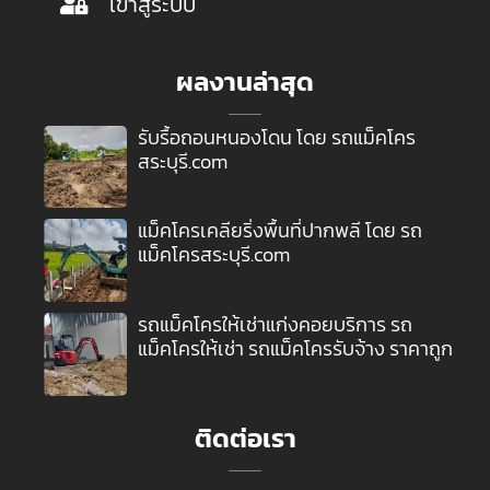
เข้าสู่ระบบ
ผลงานล่าสุด
รับรื้อถอนหนองโดน โดย รถแม็คโคร
สระบุรี.com
แม็คโครเคลียริ่งพื้นที่ปากพลี โดย รถ
แม็คโครสระบุรี.com
รถแม็คโครให้เช่าแก่งคอยบริการ รถ
แม็คโครให้เช่า รถแม็คโครรับจ้าง ราคาถูก
ติดต่อเรา