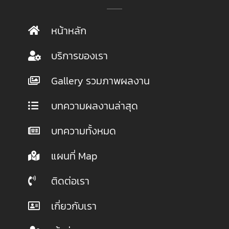
หน้าหลัก
บริการของเรา
Gallery รวมภาพผลงาน
บทความผลงานล่าสุด
บทความทั้งหมด
แผนที่ Map
ติดต่อเรา
เกี่ยวกับเรา