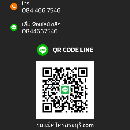
โทร
084 466 7546
เพิ่มเพื่อนไลน์ คลิก
0844667546
QR CODE LINE
รถแม็คโครสระบุรี.com