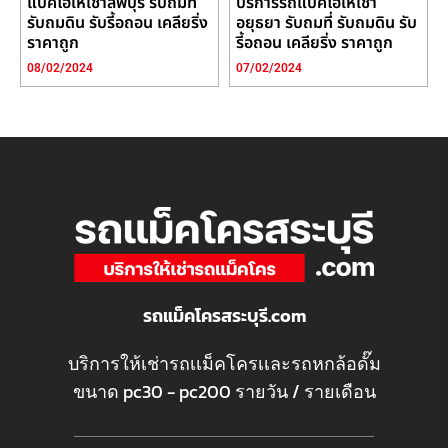
แบคโฮให้เช่าลพบุรี รับถมที่
บริการรถแบคโฮให้เช่า
รับถมดิน รับรี้อถอน เคลียริ่ง
อยุธยา รับถมที่ รับถมดิน รับ
ราคาถูก
รี้อถอน เคลียริ่ง ราคาถูก
08/02/2024
07/02/2024
รถแม็คโครสระบุรี.com
บริการให้เช่ารถเเม็คโครเเละรถหกล้อดั๊ม
ขนาด pc30 - pc200 รายวัน / รายเดือน