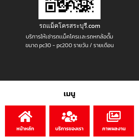
รถแม็คโครสระบุรี.com
บริการให้เช่ารถเเม็คโครเเละรถหกล้อดั๊ม
ขนาด pc30 - pc200 รายวัน / รายเดือน
เมนู
หน้าหลัก
บริการของเรา
ภาพผลงาน