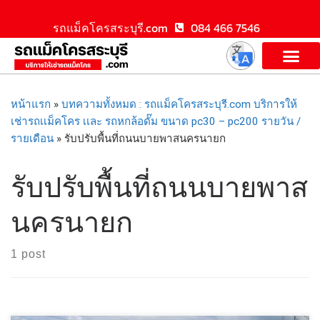
รถแม็คโครสระบุรี.com
084 466 7546
หน้าแรก
»
บทความทั้งหมด : รถแม็คโครสระบุรี.com บริการให้
เช่ารถเเม็คโคร เเละ รถหกล้อดั๊ม ขนาด pc30 – pc200 รายวัน /
รายเดือน
»
รับปรับพื้นที่ถนนบายพาสนครนายก
รับปรับพื้นที่ถนนบายพาส
นครนายก
1 post