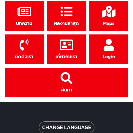
บทความ
ผลงานล่าสุด
Maps
ติดต่อเรา
เกี่ยวกับเรา
Login
ค้นหา
CHANGE LANGUAGE