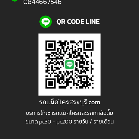
0844667546
QR CODE LINE
รถแม็คโครสระบุรี.com
บริการให้เช่ารถเเม็คโครเเละรถหกล้อดั๊ม
ขนาด pc30 - pc200 รายวัน / รายเดือน