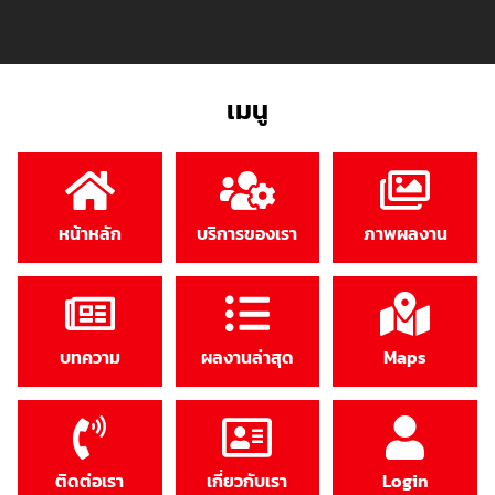
เมนู
หน้าหลัก
บริการของเรา
ภาพผลงาน
บทความ
ผลงานล่าสุด
Maps
ติดต่อเรา
เกี่ยวกับเรา
Login