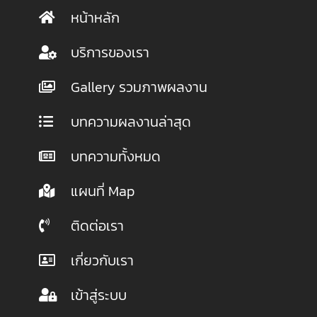
หน้าหลัก
บริการของเรา
Gallery รวมภาพผลงาน
บทความผลงานล่าสุด
บทความทั้งหมด
แผนที่ Map
ติดต่อเรา
เกี่ยวกับเรา
เข้าสู่ระบบ