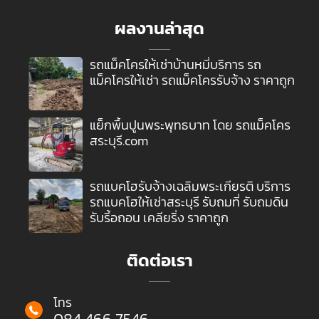
ผลงานล่าสุด
รถแม็คโครให้เช่าบ้านหมี่บริการ รถ
แม็คโครให้เช่า รถแม็คโครรับจ้าง ราคาถูก
แย็กพื้นปูนพระพุทธบาท โดย รถแม็คโคร
สระบุรี.com
รถแบคโฮรับจ้างเฉลิมพระเกียรติ บริการ
รถแบคโฮให้เช่าสระบุรี รับถมที่ รับถมดิน
รับรี้อถอน เคลียริ่ง ราคาถูก
ติดต่อเรา
โทร