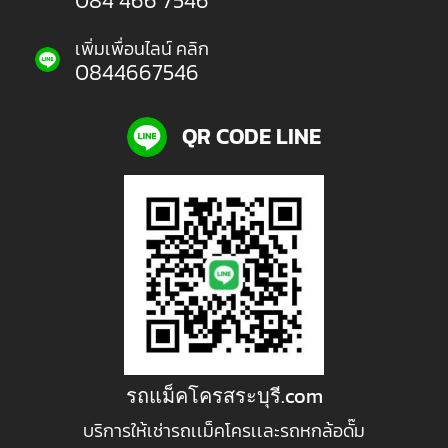
084 466 7546
เพิ่มเพื่อนไลน์ คลิก
0844667546
QR CODE LINE
รถแม็คโครสระบุรี.com
บริการให้เช่ารถเเม็คโครเเละรถหกล้อดั๊ม