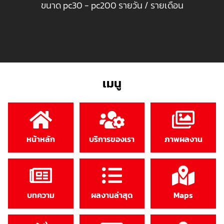
ขนาด pc30 - pc200 รายวัน / รายเดือน
เมนู
หน้าหลัก
บริการของเรา
ภาพผลงาน
บทความ
ผลงานล่าสุด
Maps