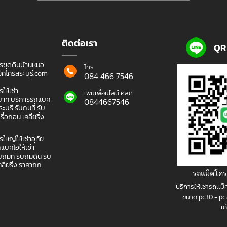
ติดต่อเรา
QR
รขุดดินบ้านหมอ
โทร
็คโครสระบุรี.com
084 466 7546
ให้เช่า
เพิ่มเพื่อนไลน์ คลิก
บาท บริการรถแบค
0844667546
ระบุรี รับถมที่ รับ
รี้อถอน เคลียริ่ง
ใหญ่ให้เช่าอุทัย
แบคโฮให้เช่า
บถมที่ รับถมดิน รับ
คลียริ่ง ราคาถูก
รถแม็คโคร
บริการให้เช่ารถเเม
ขนาด pc30 - pc
เด