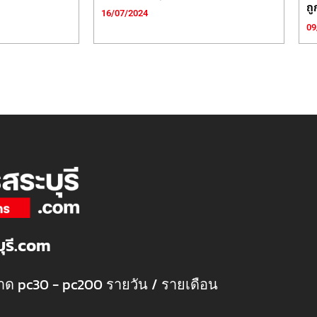
ถู
16/07/2024
09
ุรี.com
าด pc30 - pc200 รายวัน / รายเดือน