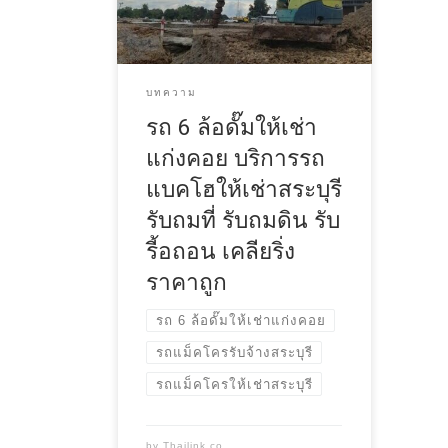
บทความ
รถ 6 ล้อดั๊มให้เช่า
แก่งคอย บริการรถ
แบคโฮให้เช่าสระบุรี
รับถมที่ รับถมดิน รับ
รี้อถอน เคลียริ่ง
ราคาถูก
รถ 6 ล้อดั๊มให้เช่าแก่งคอย
รถแม็คโครรับจ้างสระบุรี
รถแม็คโครให้เช่าสระบุรี
by
Thailink.co