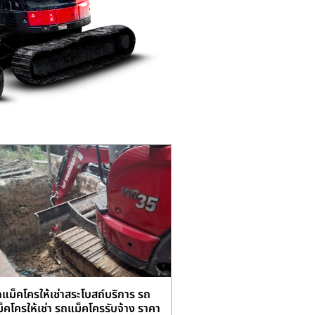
แม็คโครให้เช่าสระโบสถ์บริการ รถ
็คโครให้เช่า รถแม็คโครรับจ้าง ราคา