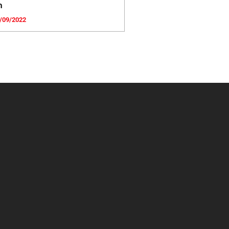
ก
/09/2022