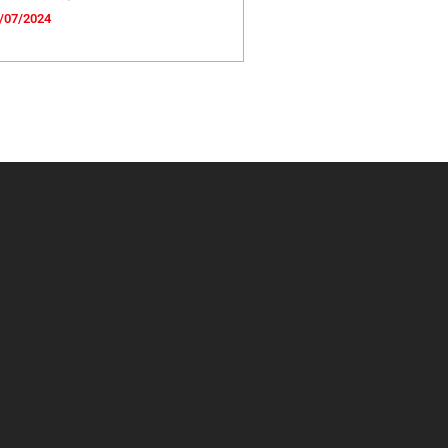
/07/2024