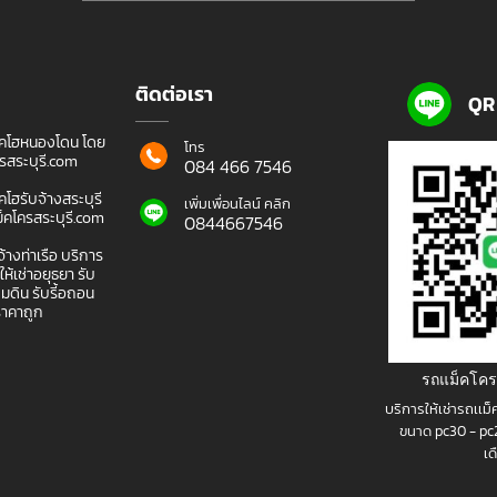
ติดต่อเรา
QR
บคโฮหนองโดน โดย
โทร
รสระบุรี.com
084 466 7546
โฮรับจ้างสระบุรี
เพิ่มเพื่อนไลน์ คลิก
็คโครสระบุรี.com
0844667546
้างท่าเรือ บริการ
้เช่าอยุธยา รับ
ถมดิน รับรี้อถอน
 ราคาถูก
รถแม็คโคร
บริการให้เช่ารถเเม
ขนาด pc30 - pc
เด