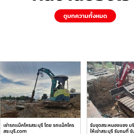
ดูบทความทั้งหมด
เช่ารถแม็คโครสระบุรี โดย รถแม็คโคร
รับขุดสระหนองแซง บ
สระบุรี.com
ให้เช่าสระบุรี รับถมที่ ร