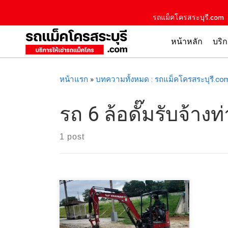
รถแม็คโครสระบุรี.com
หน้าหลัก
บริ
หน้าแรก
»
บทความทั้งหมด : รถแม็คโครสระบุรี.com
รถ 6 ล้อดั๊มรับจ้างท่า
1 post