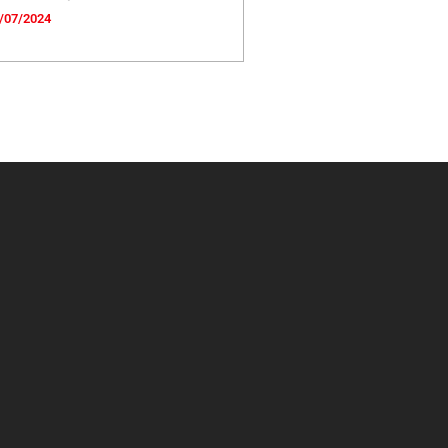
/07/2024