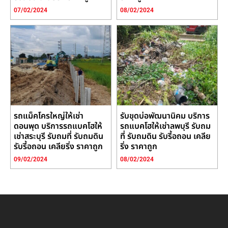
07/02/2024
08/02/2024
รถแม็คโครใหญ่ให้เช่า
รับขุดบ่อพัฒนานิคม บริการ
ดอนพุด บริการรถแบคโฮให้
รถแบคโฮให้เช่าลพบุรี รับถม
เช่าสระบุรี รับถมที่ รับถมดิน
ที่ รับถมดิน รับรี้อถอน เคลีย
รับรี้อถอน เคลียริ่ง ราคาถูก
ริ่ง ราคาถูก
09/02/2024
08/02/2024