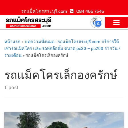
รถแม็คโครสระบุรี.com
084 466 7546
หน้าแรก
»
บทความทั้งหมด : รถแม็คโครสระบุรี.com บริการให้
เช่ารถเเม็คโคร เเละ รถหกล้อดั๊ม ขนาด pc30 – pc200 รายวัน /
รายเดือน
»
รถแม็คโครเล็กองครักษ์
รถแม็คโครเล็กองครักษ์
1 post