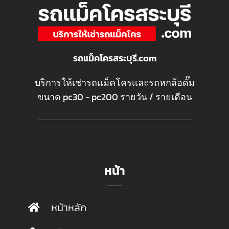
รถแม็คโครสระบุรี.com
บริการให้เช่ารถเเม็คโครเเละรถหกล้อดั๊ม
ขนาด pc30 - pc200 รายวัน / รายเดือน
หน้า
หน้าหลัก