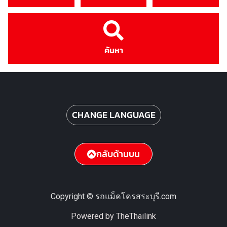
ค้นหา
CHANGE LANGUAGE
กลับด้านบน
Copyright © รถแม็คโครสระบุรี.com
Powered by TheThailink