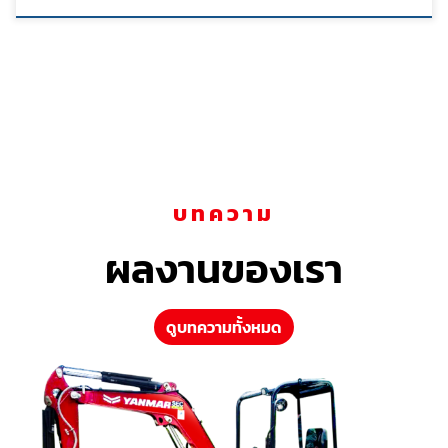
บทความ
ผลงานของเรา
ดูบทความทั้งหมด