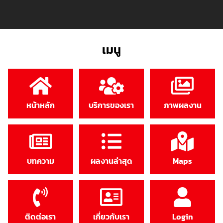
เมนู
หน้าหลัก
บริการของเรา
ภาพผลงาน
บทความ
ผลงานล่าสุด
Maps
ติดต่อเรา
เกี่ยวกับเรา
Login