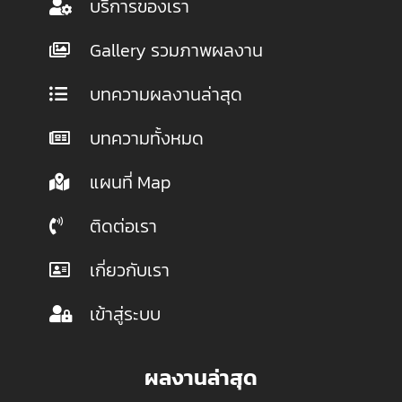
บริการของเรา
Gallery รวมภาพผลงาน
บทความผลงานล่าสุด
บทความทั้งหมด
แผนที่ Map
ติดต่อเรา
เกี่ยวกับเรา
เข้าสู่ระบบ
ผลงานล่าสุด