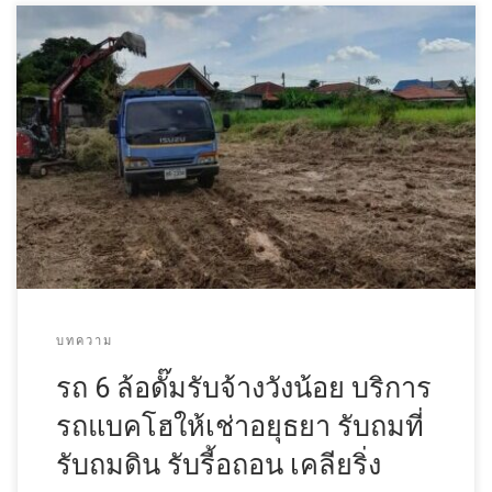
บทความ
รถ 6 ล้อดั๊มรับจ้างวังน้อย บริการ
รถแบคโฮให้เช่าอยุธยา รับถมที่
รับถมดิน รับรี้อถอน เคลียริ่ง