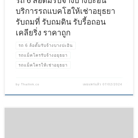
รถ 6 ล้อดั๊มรับจ้างบางปะอิน
บริการรถแบคโฮให้เช่าอยุธยา
รับถมที่ รับถมดิน รับรี้อถอน
เคลียริ่ง ราคาถูก
รถ 6 ล้อดั๊มรับจ้างบางปะอิน
รถแม็คโครรับจ้างอยุธยา
รถแม็คโครให้เช่าอยุธยา
by
Thailink.co
เผยแพร่แล้ว
07/02/2024