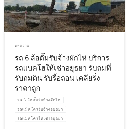
บทความ
รถ 6 ล้อดั๊มรับจ้างผักไห่ บริการ
รถแบคโฮให้เช่าอยุธยา รับถมที่
รับถมดิน รับรี้อถอน เคลียริ่ง
ราคาถูก
รถ 6 ล้อดั๊มรับจ้างผักไห่
รถแม็คโครรับจ้างอยุธยา
รถแม็คโครให้เช่าอยุธยา