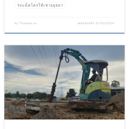
รถแม็คโครให้เช่าอยุธยา
by
Thailink.co
เผยแพร่แล้ว
07/02/2024