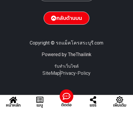
กลับด้านบน
Copyright © รถแม็คโครสระบุรี.com
Powered by TheThailink
รับทำเว็บไซต์
SiteMap
Privacy-Policy
ติดต่อ
หน้าหลัก
เมนู
แชร์
เพิ่มเติม