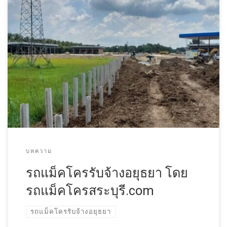
บทความ
รถแม็คโครรับจ้างอยุธยา โดย
รถแม็คโครสระบุรี.com
รถแม็คโครรับจ้างอยุธยา