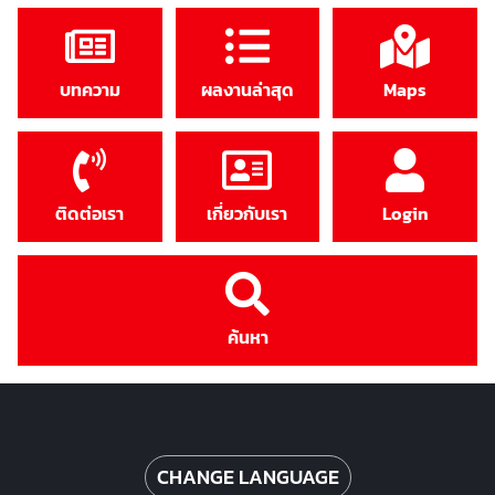
บทความ
ผลงานล่าสุด
Maps
ติดต่อเรา
เกี่ยวกับเรา
Login
ค้นหา
CHANGE LANGUAGE