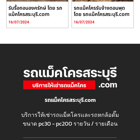
รับรื้อถอนองครักษ์ โดย รถ
รถแม็คโครรับจ้างดอนพุด
แม็คโครสระบุรี.com
โดย รถแม็คโครสระบุรี.com
16/07/2024
16/07/2024
รถแม็คโครสระบุรี.com
บริการให้เช่ารถเเม็คโครเเละรถหกล้อดั๊ม
ขนาด pc30 - pc200 รายวัน / รายเดือน