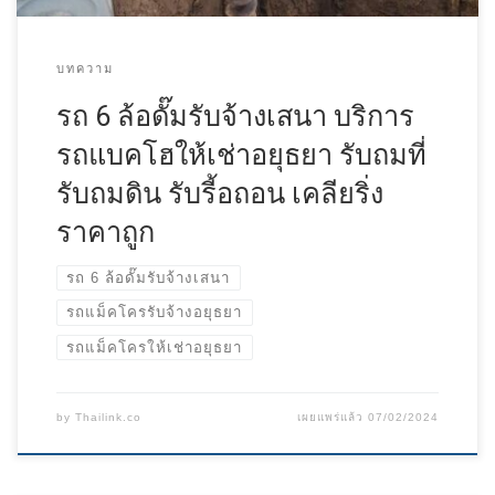
บทความ
รถ 6 ล้อดั๊มรับจ้างเสนา บริการ
รถแบคโฮให้เช่าอยุธยา รับถมที่
รับถมดิน รับรี้อถอน เคลียริ่ง
ราคาถูก
รถ 6 ล้อดั๊มรับจ้างเสนา
รถแม็คโครรับจ้างอยุธยา
รถแม็คโครให้เช่าอยุธยา
by
Thailink.co
เผยแพร่แล้ว
07/02/2024