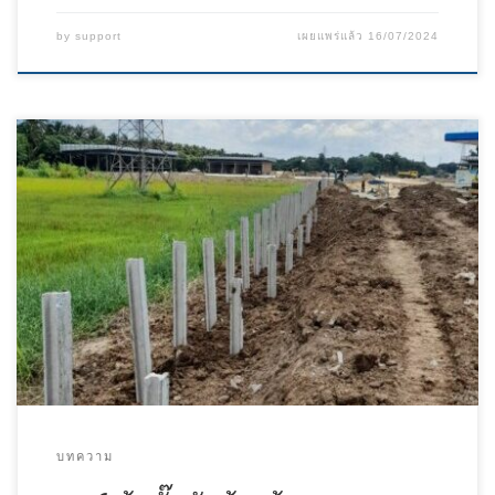
by
support
เผยแพร่แล้ว
16/07/2024
บทความ