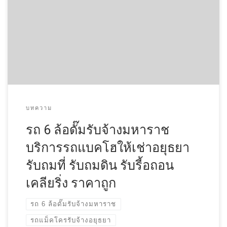
บทความ
รถ 6 ล้อดั๊มรับจ้างมหาราช
บริการรถแบคโฮให้เช่าอยุธยา
รับถมที่ รับถมดิน รับรี้อถอน
เคลียริ่ง ราคาถูก
รถ 6 ล้อดั๊มรับจ้างมหาราช
รถแม็คโครรับจ้างอยุธยา