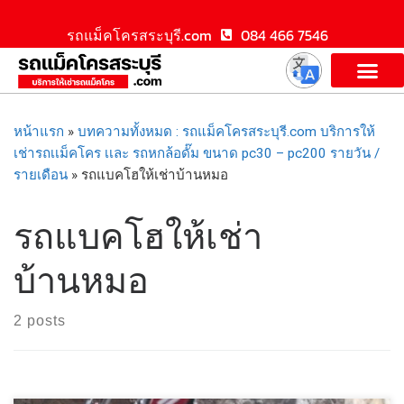
รถแม็คโครสระบุรี.com
084 466 7546
หน้าแรก
»
บทความทั้งหมด : รถแม็คโครสระบุรี.com บริการให้
เช่ารถเเม็คโคร เเละ รถหกล้อดั๊ม ขนาด pc30 – pc200 รายวัน /
รายเดือน
»
รถแบคโฮให้เช่าบ้านหมอ
รถแบคโฮให้เช่า
บ้านหมอ
2 posts