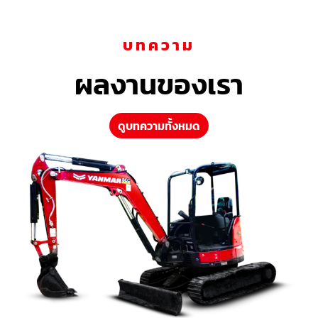
บทความ
ผลงานของเรา
ดูบทความทั้งหมด