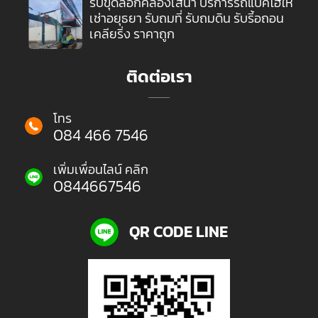
รับขุดลอกคลองเสนา บริการรถแบคโฮให้
เช่าอยุธยา รับถมที่ รับถมดิน รับรี้อถอน
เคลียริ่ง ราคาถูก
ติดต่อเรา
โทร
084 466 7546
เพิ่มเพื่อนไลน์ คลิก
0844667546
QR CODE LINE