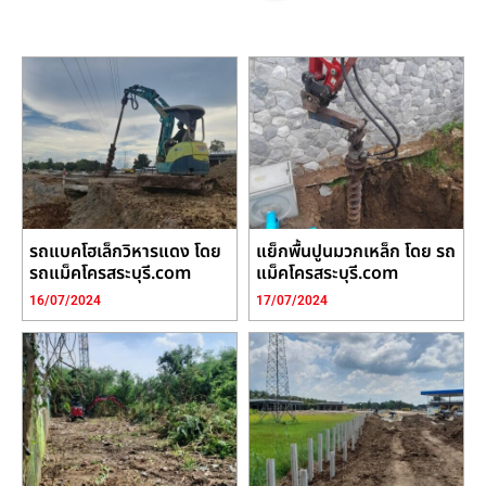
รถแบคโฮเล็กวิหารแดง โดย
แย็กพื้นปูนมวกเหล็ก โดย รถ
รถแม็คโครสระบุรี.com
แม็คโครสระบุรี.com
16/07/2024
17/07/2024