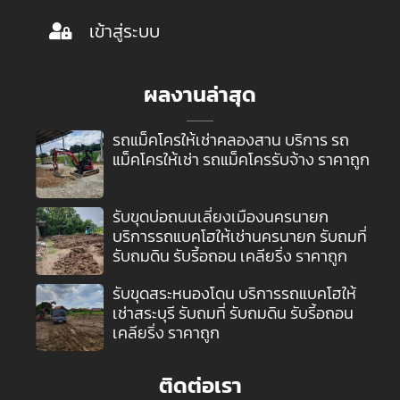
เข้าสู่ระบบ
ผลงานล่าสุด
รถแม็คโครให้เช่าคลองสาน บริการ รถ
แม็คโครให้เช่า รถแม็คโครรับจ้าง ราคาถูก
รับขุดบ่อถนนเลี่ยงเมืองนครนายก
บริการรถแบคโฮให้เช่านครนายก รับถมที่
รับถมดิน รับรี้อถอน เคลียริ่ง ราคาถูก
รับขุดสระหนองโดน บริการรถแบคโฮให้
เช่าสระบุรี รับถมที่ รับถมดิน รับรี้อถอน
เคลียริ่ง ราคาถูก
ติดต่อเรา