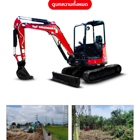
ดูบทความทั้งหมด