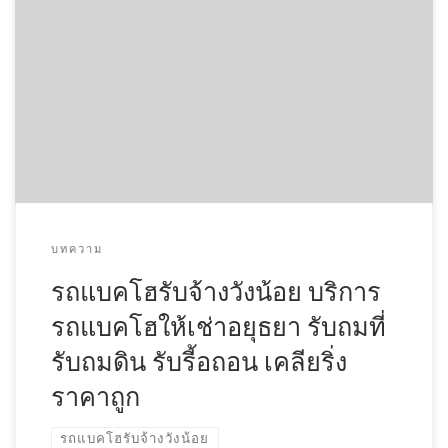
บทความ
รถแบคโฮรับจ้างวังน้อย บริการ
รถแบคโฮให้เช่าอยุธยา รับถมที่
รับถมดิน รับรี้อถอน เคลียริ่ง
ราคาถูก
รถแบคโฮรับจ้างวังน้อย