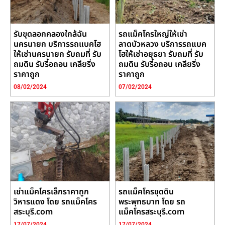
รับขุดลอกคลองใกล้ฉัน
รถแม็คโครใหญ่ให้เช่า
นครนายก บริการรถแบคโฮ
ลาดบัวหลวง บริการรถแบค
ให้เช่านครนายก รับถมที่ รับ
โฮให้เช่าอยุธยา รับถมที่ รับ
ถมดิน รับรี้อถอน เคลียริ่ง
ถมดิน รับรี้อถอน เคลียริ่ง
ราคาถูก
ราคาถูก
08/02/2024
07/02/2024
เช่าแม็คโครเล็กราคาถูก
รถแม็คโครขุดดิน
วิหารแดง โดย รถแม็คโคร
พระพุทธบาท โดย รถ
สระบุรี.com
แม็คโครสระบุรี.com
17/07/2024
17/07/2024