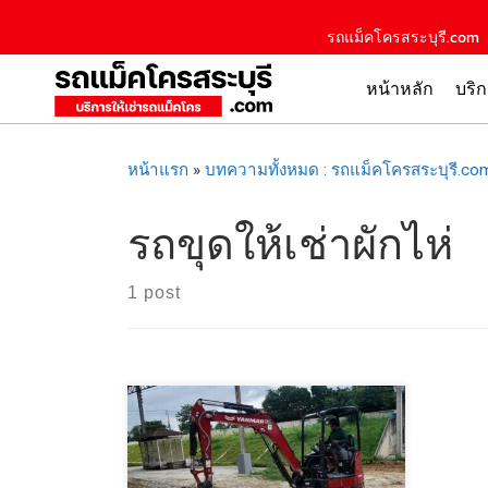
รถแม็คโครสระบุรี.com
หน้าหลัก
บริ
หน้าแรก
»
บทความทั้งหมด : รถแม็คโครสระบุรี.com
รถขุดให้เช่าผักไห่
1 post