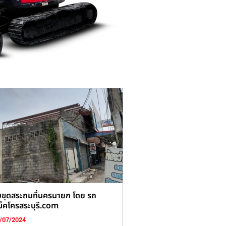
บขุดสระถมที่นครนายก โดย รถ
็คโครสระบุรี.com
/07/2024