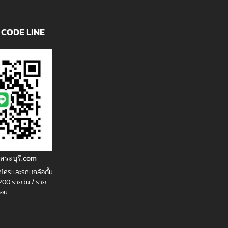
 CODE LINE
สระบุรี.com
็คโครเเละรถหกล้อดั๊ม
200 รายวัน / ราย
ือน