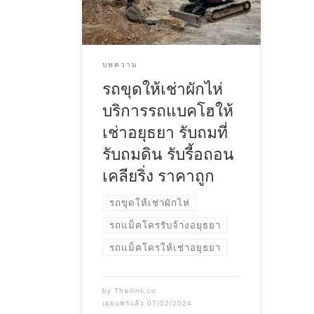
บทความ
รถขุดให้เช่าผักไห่
บริการรถแบคโฮให้
เช่าอยุธยา รับถมที่
รับถมดิน รับรี้อถอน
เคลียริ่ง ราคาถูก
รถขุดให้เช่าผักไห่
รถแม็คโครรับจ้างอยุธยา
รถแม็คโครให้เช่าอยุธยา
by
Thailink.co
เผยแพร่แล้ว
07/02/2024