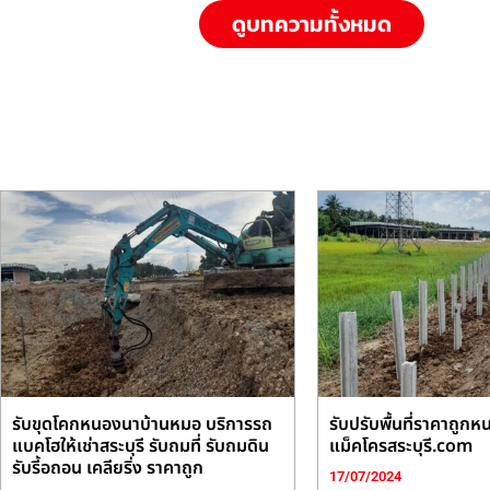
ดูบทความทั้งหมด
รับขุดโคกหนองนาบ้านหมอ บริการรถ
รับปรับพื้นที่ราคาถูก
แบคโฮให้เช่าสระบุรี รับถมที่ รับถมดิน
แม็คโครสระบุรี.com
รับรี้อถอน เคลียริ่ง ราคาถูก
17/07/2024