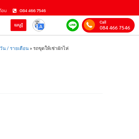
ดือน
084 466 7546
Call
เมนู
084 466 7546
ัน / รายเดือน
»
รถขุดให้เช่าผักไห่