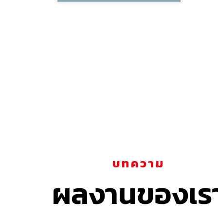
บทความ
ผลงานของเร