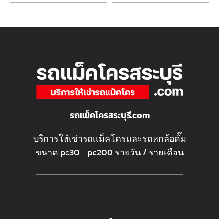
รถแม็คโครสระบุรี.com
บริการให้เช่ารถเเม็คโครเเละรถหกล้อดั๊ม
ขนาด pc30 - pc200 รายวัน / รายเดือน