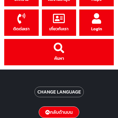
ติดต่อเรา
เกี่ยวกับเรา
Login
ค้นหา
CHANGE LANGUAGE
กลับด้านบน