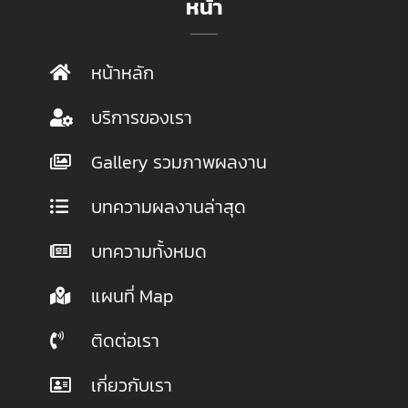
หน้า
หน้าหลัก
บริการของเรา
Gallery รวมภาพผลงาน
บทความผลงานล่าสุด
บทความทั้งหมด
แผนที่ Map
ติดต่อเรา
เกี่ยวกับเรา