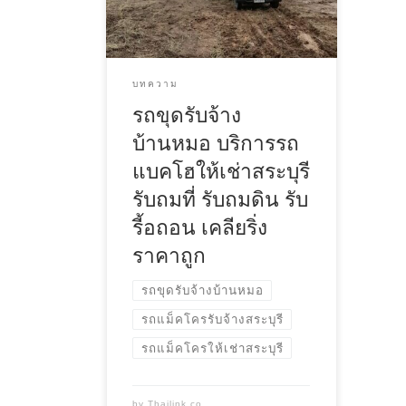
บทความ
รถขุดรับจ้าง
บ้านหมอ บริการรถ
แบคโฮให้เช่าสระบุรี
รับถมที่ รับถมดิน รับ
รี้อถอน เคลียริ่ง
ราคาถูก
รถขุดรับจ้างบ้านหมอ
รถแม็คโครรับจ้างสระบุรี
รถแม็คโครให้เช่าสระบุรี
by
Thailink.co