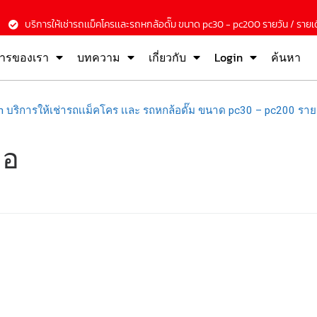
บริการให้เช่ารถเเม็คโครเเละรถหกล้อดั๊ม ขนาด pc30 - pc200 รายวัน / รายเ
การของเรา
บทความ
เกี่ยวกับ
Login
ค้นหา
 บริการให้เช่ารถเเม็คโคร เเละ รถหกล้อดั๊ม ขนาด pc30 – pc200 รายว
มอ