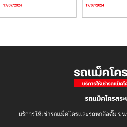
17/07/2024
17/07/2024
รถแม็คโครสระบ
บริการให้เช่ารถเเม็คโครเเละรถหกล้อดั๊ม ขน