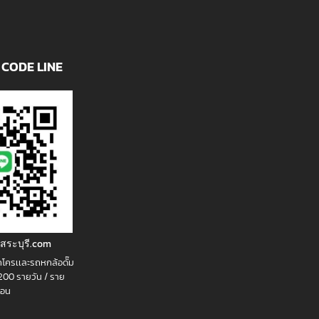
 CODE LINE
สระบุรี.com
็คโครเเละรถหกล้อดั๊ม
200 รายวัน / ราย
ือน