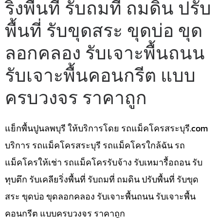
ริ่งพื้นที่ รับถมที่ ถมดิน ปรับ
พื้นที่ รับขุดสระ ขุดบ่อ ขุด
ลอกคลอง รับเจาะพื้นถนน
รับเจาะพื้นคอนกรีต แบบ
ครบวงจร ราคาถูก
แย็กพื้นปูนลพบุรี ให้บริการโดย รถแม็คโครสระบุรี.com
บริการ รถแม็คโครสระบุรี รถแม็คโครใกล้ฉัน รถ
แม็คโครให้เช่า รถแม็คโครรับจ้าง รับเหมารื้อถอน รับ
ทุบตึก รับเคลียริ่งพื้นที่ รับถมที่ ถมดิน ปรับพื้นที่ รับขุด
สระ ขุดบ่อ ขุดลอกคลอง รับเจาะพื้นถนน รับเจาะพื้น
คอนกรีต แบบครบวงจร ราคาถูก