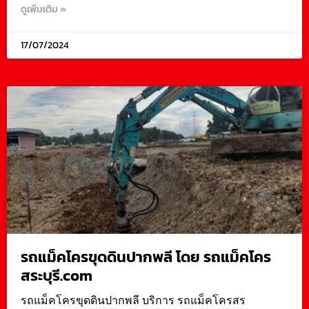
ดูเพิ่มเติม »
17/07/2024
รถแม็คโครขุดดินปากพลี โดย รถแม็คโคร
สระบุรี.com
รถแม็คโครขุดดินปากพลี บริการ รถแม็คโครสร