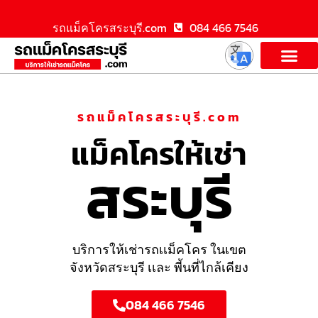
รถแม็คโครสระบุรี.com
084 466 7546
รถแม็คโครสระบุรี.com
แม็คโครให้เช่า
สระบุรี
บริการให้เช่ารถเเม็คโคร ในเขต
จังหวัดสระบุรี เเละ พี้นที่ไกล้เคียง
084 466 7546