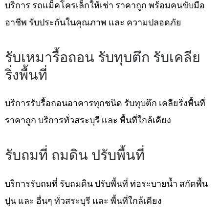
บริการ รถแม็คโครเล็กให้เช่า ราคาถูก พร้อมคนขับมือ
อาชีพ รับประกันในคุณภาพ และ ความปลอดภัย
รับเหมารื้อถอน รับทุบตึก รับเคลีย
ริ่งพื้นที่
บริการรับรี้อถอนอาคารทุกชนิด รับทุบตึก เคลียริ่งพื้นที่
ราคาถูก บริการทั่วสระบุรี เเละ พื้นที่ใกล้เคียง
รับถมที่ ถมดิน ปรับพื้นที่
บริการรับถมที่ รับถมดิน ปรับพื้นที่ ท่อระบายน้ำ สกัดพื้น
ปูน และ อื่นๆ ทั่วสระบุรี เเละ พื้นที่ใกล้เคียง