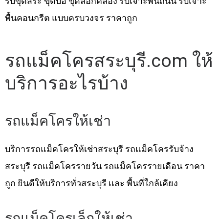
รับขุดสระ ขุดบ่อ ขุดลอกคลอง รับเจาะพื้นถนน รับเจาะ
พื้นคอนกรีต แบบครบวงจร ราคาถูก
รถแม็คโครสระบุรี.com ให้
บริการอะไรบ้าง
รถแม็คโครให้เช่า
บริการรถแม็คโครให้เช่าสระบุรี รถแม็คโครรับจ้าง
สระบุรี รถแม็คโครรายวัน รถแม็คโครรายเดือน ราคา
ถูก ยินดีให้บริการทั่วสระบุรี เเละ พื้นที่ใกล้เคียง
รถแม็คโครเล็กให้เช่า