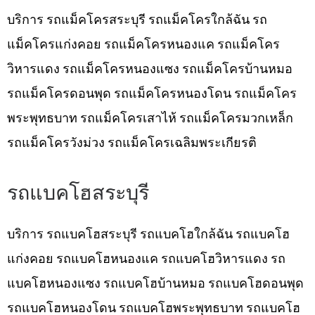
บริการ รถแม็คโครสระบุรี รถแม็คโครใกล้ฉัน รถ
แม็คโครแก่งคอย รถแม็คโครหนองแค รถแม็คโคร
วิหารแดง รถแม็คโครหนองแซง รถแม็คโครบ้านหมอ
รถแม็คโครดอนพุด รถแม็คโครหนองโดน รถแม็คโคร
พระพุทธบาท รถแม็คโครเสาไห้ รถแม็คโครมวกเหล็ก
รถแม็คโครวังม่วง รถแม็คโครเฉลิมพระเกียรติ
รถแบคโฮสระบุรี
บริการ รถแบคโฮสระบุรี รถแบคโฮใกล้ฉัน รถแบคโฮ
แก่งคอย รถแบคโฮหนองแค รถแบคโฮวิหารแดง รถ
แบคโฮหนองแซง รถแบคโฮบ้านหมอ รถแบคโฮดอนพุด
รถแบคโฮหนองโดน รถแบคโฮพระพุทธบาท รถแบคโฮ