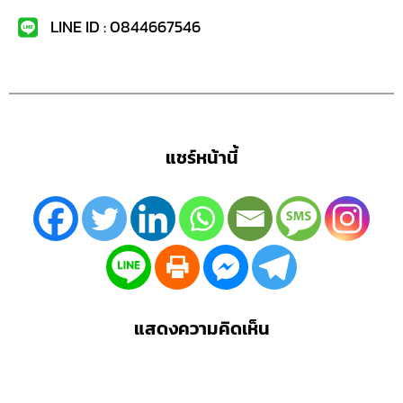
LINE ID : 0844667546
แชร์หน้านี้
แสดงความคิดเห็น