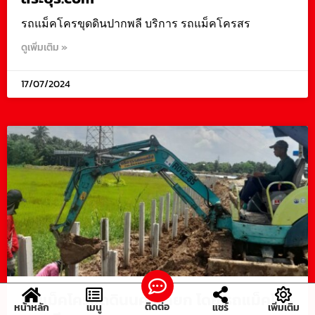
รถแม็คโครขุดดินปากพลี บริการ รถแม็คโครสร
ดูเพิ่มเติม »
17/07/2024
รถแม็คโครขุดดินนครนายก โดย รถแม็คโคร
ติดต่อ
หน้าหลัก
เมนู
แชร์
เพิ่มเติม