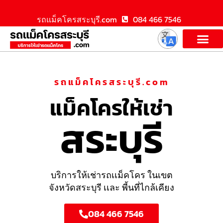
รถแม็คโครสระบุรี.com
084 466 7546
รถแม็คโครสระบุรี.com
แม็คโครให้เช่า
สระบุรี
บริการให้เช่ารถเเม็คโคร ในเขต
จังหวัดสระบุรี เเละ พี้นที่ไกล้เคียง
084 466 7546