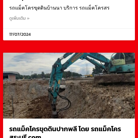
รถแม็คโครขุดดินบ้านนา บริการ รถแม็คโครสร
ดูเพิ่มเติม »
17/07/2024
รถแม็คโครขุดดินปากพลี โดย รถแม็คโคร
สระบุรี.com