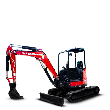
รับขุดสระ ขุดบ่อ ขุดลอกคลอง รับเจาะพื้นถนน รับเจาะ
พื้นคอนกรีต แบบครบวงจร ราคาถูก
รถแม็คโครสระบุรี.com ให้
บริการอะไรบ้าง
รถแม็คโครให้เช่า
บริการรถแม็คโครให้เช่าสระบุรี รถแม็คโครรับจ้าง
สระบุรี รถแม็คโครรายวัน รถแม็คโครรายเดือน ราคา
ถูก ยินดีให้บริการทั่วสระบุรี เเละ พื้นที่ใกล้เคียง
รถแม็คโครเล็กให้เช่า