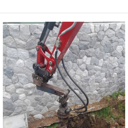
รถแม็คโครสระบุรี.com
บริการให้เช่ารถเเม็คโครเเละรถหกล้อดั๊ม ขนาด pc30
- pc200 รายวัน / รายเดือน
ช่องทางติดต่อ