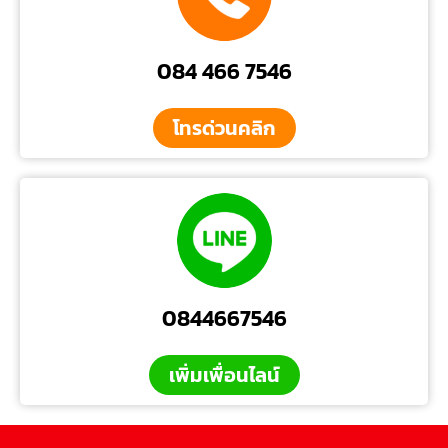
084 466 7546
โทรด่วนคลิก
0844667546
เพิ่มเพื่อนไลน์