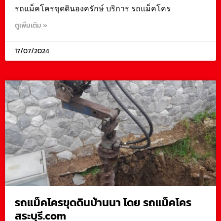
รถแม็คโครขุดดินองครักษ์ บริการ รถแม็คโคร
ดูเพิ่มเติม »
17/07/2024
รถแม็คโครขุดดินบ้านนา โดย รถแม็คโคร
สระบุรี.com