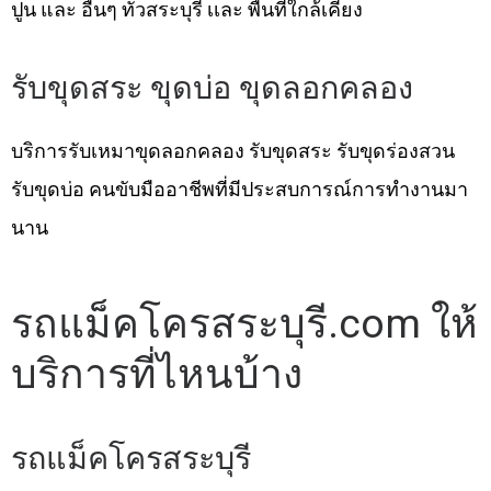
ปูน และ อื่นๆ ทั่วสระบุรี เเละ พื้นที่ใกล้เคียง
รับขุดสระ ขุดบ่อ ขุดลอกคลอง
บริการรับเหมาขุดลอกคลอง รับขุดสระ รับขุดร่องสวน
รับขุดบ่อ คนขับมืออาชีพที่มีประสบการณ์การทำงานมา
นาน
รถแม็คโครสระบุรี.com ให้
บริการที่ไหนบ้าง
รถแม็คโครสระบุรี