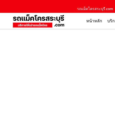
รถแม็คโครสระบุรี.com
หน้าหลัก
บริ