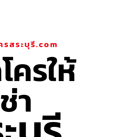
ครสระบุรี.com
โครให้
เช่า
ะบุรี