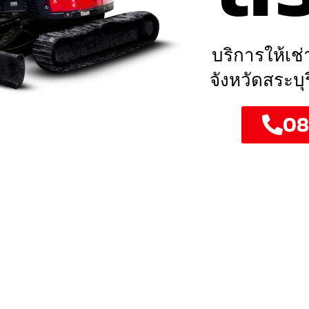
บริการให้เช
จังหวัดสระบุรี
08