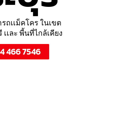
่ารถเเม็คโคร ในเขต
 เเละ พี้นที่ไกล้เคียง
4 466 7546