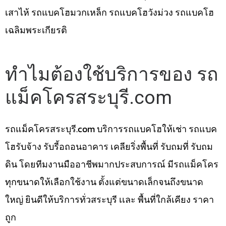
เสาไห้ รถแบคโฮมวกเหล็ก รถแบคโฮวังม่วง รถแบคโฮ
เฉลิมพระเกียรติ
ทำไมต้องใช้บริการของ รถ
แม็คโครสระบุรี.com
รถแม็คโครสระบุรี.com บริการรถแบคโฮให้เช่า รถแบค
โฮรับจ้าง รับรี้อถอนอาคาร เคลียริ่งพื้นที่ รับถมที่ รับถม
ดิน โดยทีมงานมืออาชีพมากประสบการณ์ มีรถแม็คโคร
ทุกขนาดให้เลือกใช้งาน ตั้งแต่ขนาดเล็กจนถึงขนาด
ใหญ่ ยินดีให้บริการทั่วสระบุรี เเละ พื้นที่ใกล้เคียง ราคา
ถูก