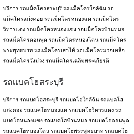
บริการ รถแม็คโครสระบุรี รถแม็คโครใกล้ฉัน รถ
แม็คโครแก่งคอย รถแม็คโครหนองแค รถแม็คโคร
วิหารแดง รถแม็คโครหนองแซง รถแม็คโครบ้านหมอ
รถแม็คโครดอนพุด รถแม็คโครหนองโดน รถแม็คโคร
พระพุทธบาท รถแม็คโครเสาไห้ รถแม็คโครมวกเหล็ก
รถแม็คโครวังม่วง รถแม็คโครเฉลิมพระเกียรติ
รถแบคโฮสระบุรี
บริการ รถแบคโฮสระบุรี รถแบคโฮใกล้ฉัน รถแบคโฮ
แก่งคอย รถแบคโฮหนองแค รถแบคโฮวิหารแดง รถ
แบคโฮหนองแซง รถแบคโฮบ้านหมอ รถแบคโฮดอนพุด
รถแบคโฮหนองโดน รถแบคโฮพระพุทธบาท รถแบคโฮ