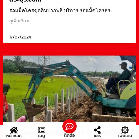
รถแม็คโครขุดดินปากพลี บริการ รถแม็คโครสร
ดูเพิ่มเติม »
17/07/2024
รถแม็คโครขุดดินนครนายก โดย รถแม็คโคร
ติดต่อ
หน้าหลัก
เมนู
แชร์
เพิ่มเติม