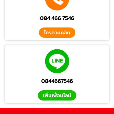
084 466 7546
โทรด่วนคลิก
0844667546
เพิ่มเพื่อนไลน์