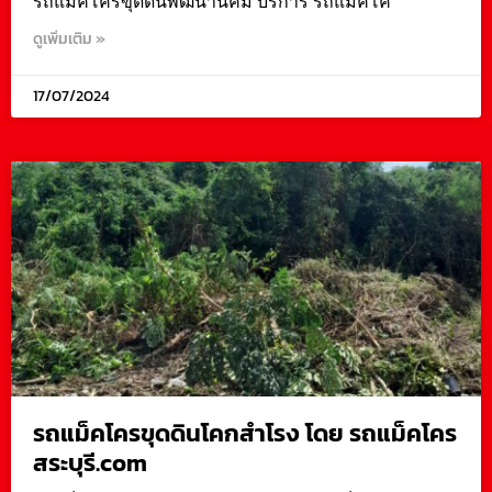
รถแม็คโครขุดดินพัฒนานิคม บริการ รถแม็คโค
ดูเพิ่มเติม »
17/07/2024
รถแม็คโครขุดดินโคกสำโรง โดย รถแม็คโคร
สระบุรี.com