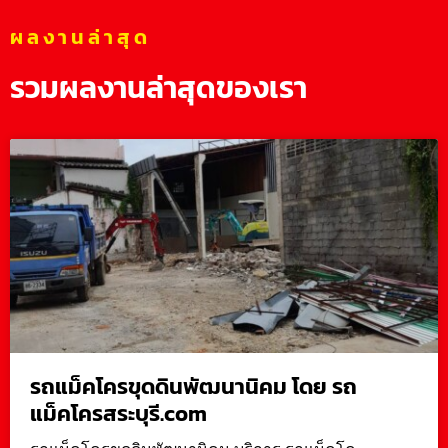
ผลงานล่าสุด
รวมผลงานล่าสุดของเรา
รถแม็คโครขุดดินพัฒนานิคม โดย รถ
แม็คโครสระบุรี.com