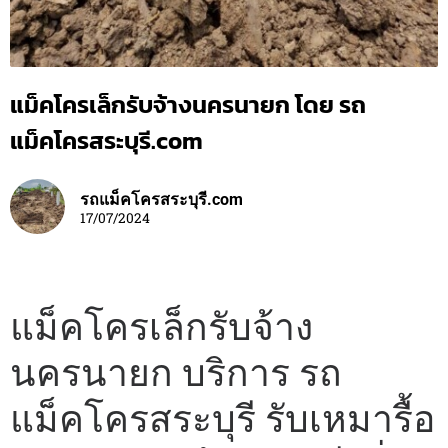
แม็คโครเล็กรับจ้างนครนายก โดย รถ
แม็คโครสระบุรี.com
รถแม็คโครสระบุรี.com
17/07/2024
แม็คโครเล็กรับจ้าง
นครนายก บริการ รถ
แม็คโครสระบุรี รับเหมารื้อ