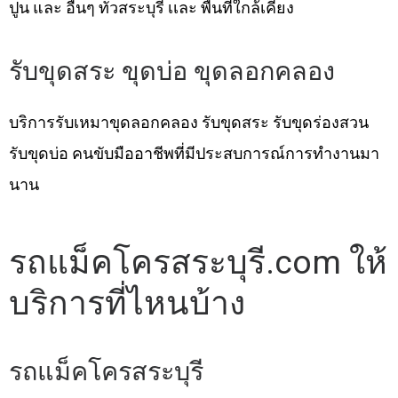
ปูน และ อื่นๆ ทั่วสระบุรี เเละ พื้นที่ใกล้เคียง
รับขุดสระ ขุดบ่อ ขุดลอกคลอง
บริการรับเหมาขุดลอกคลอง รับขุดสระ รับขุดร่องสวน
รับขุดบ่อ คนขับมืออาชีพที่มีประสบการณ์การทำงานมา
นาน
รถแม็คโครสระบุรี.com ให้
บริการที่ไหนบ้าง
รถแม็คโครสระบุรี