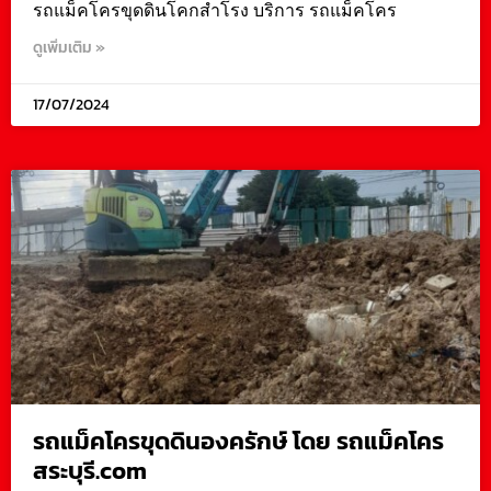
รถแม็คโครขุดดินโคกสำโรง บริการ รถแม็คโคร
ดูเพิ่มเติม »
17/07/2024
รถแม็คโครขุดดินองครักษ์ โดย รถแม็คโคร
สระบุรี.com