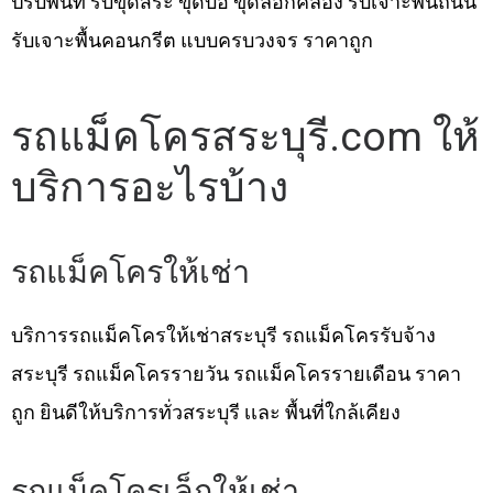
ปรับพื้นที่ รับขุดสระ ขุดบ่อ ขุดลอกคลอง รับเจาะพื้นถนน
รับเจาะพื้นคอนกรีต แบบครบวงจร ราคาถูก
รถแม็คโครสระบุรี.com ให้
บริการอะไรบ้าง
รถแม็คโครให้เช่า
บริการรถแม็คโครให้เช่าสระบุรี รถแม็คโครรับจ้าง
สระบุรี รถแม็คโครรายวัน รถแม็คโครรายเดือน ราคา
ถูก ยินดีให้บริการทั่วสระบุรี เเละ พื้นที่ใกล้เคียง
รถแม็คโครเล็กให้เช่า