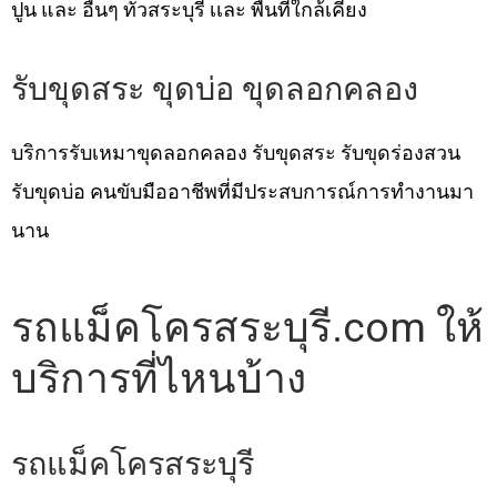
ปูน และ อื่นๆ ทั่วสระบุรี เเละ พื้นที่ใกล้เคียง
รับขุดสระ ขุดบ่อ ขุดลอกคลอง
บริการรับเหมาขุดลอกคลอง รับขุดสระ รับขุดร่องสวน
รับขุดบ่อ คนขับมืออาชีพที่มีประสบการณ์การทำงานมา
นาน
รถแม็คโครสระบุรี.com ให้
บริการที่ไหนบ้าง
รถแม็คโครสระบุรี