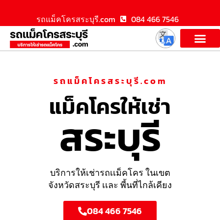
รถแม็คโครสระบุรี.com
084 466 7546
รถแม็คโครสระบุรี.com
แม็คโครให้เช่า
สระบุรี
บริการให้เช่ารถเเม็คโคร ในเขต
จังหวัดสระบุรี เเละ พี้นที่ไกล้เคียง
084 466 7546