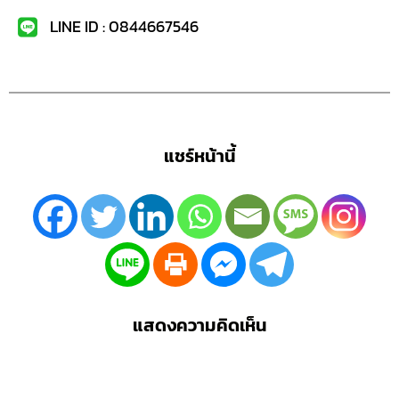
LINE ID : 0844667546
แชร์หน้านี้
แสดงความคิดเห็น