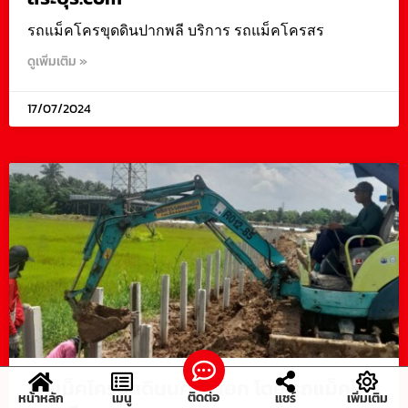
รถแม็คโครขุดดินปากพลี บริการ รถแม็คโครสร
ดูเพิ่มเติม »
17/07/2024
รถแม็คโครขุดดินนครนายก โดย รถแม็คโคร
ติดต่อ
หน้าหลัก
เมนู
แชร์
เพิ่มเติม