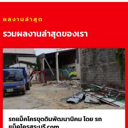
ผลงานล่าสุด
รวมผลงานล่าสุดของเรา
รถแม็คโครขุดดินพัฒนานิคม โดย รถ
แม็คโครสระบุรี.com