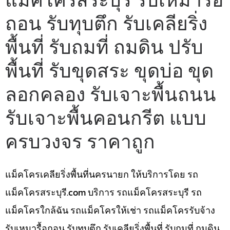
แม็คโครสระบุรี รับเหมารื้อ
ถอน รับทุบตึก รับเคลียริ่ง
พื้นที่ รับถมที่ ถมดิน ปรับ
พื้นที่ รับขุดสระ ขุดบ่อ ขุด
ลอกคลอง รับเจาะพื้นถนน
รับเจาะพื้นคอนกรีต แบบ
ครบวงจร ราคาถูก
แม็คโครเคลียริ่งพื้นที่นครนายก ให้บริการโดย รถ
แม็คโครสระบุรี.com บริการ รถแม็คโครสระบุรี รถ
แม็คโครใกล้ฉัน รถแม็คโครให้เช่า รถแม็คโครรับจ้าง
รับเหมารื้อถอน รับทุบตึก รับเคลียริ่งพื้นที่ รับถมที่ ถมดิน