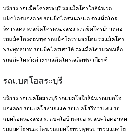
บริการ รถแม็คโครสระบุรี รถแม็คโครใกล้ฉัน รถ
แม็คโครแก่งคอย รถแม็คโครหนองแค รถแม็คโคร
วิหารแดง รถแม็คโครหนองแซง รถแม็คโครบ้านหมอ
รถแม็คโครดอนพุด รถแม็คโครหนองโดน รถแม็คโคร
พระพุทธบาท รถแม็คโครเสาไห้ รถแม็คโครมวกเหล็ก
รถแม็คโครวังม่วง รถแม็คโครเฉลิมพระเกียรติ
รถแบคโฮสระบุรี
บริการ รถแบคโฮสระบุรี รถแบคโฮใกล้ฉัน รถแบคโฮ
แก่งคอย รถแบคโฮหนองแค รถแบคโฮวิหารแดง รถ
แบคโฮหนองแซง รถแบคโฮบ้านหมอ รถแบคโฮดอนพุด
รถแบคโฮหนองโดน รถแบคโฮพระพุทธบาท รถแบคโฮ