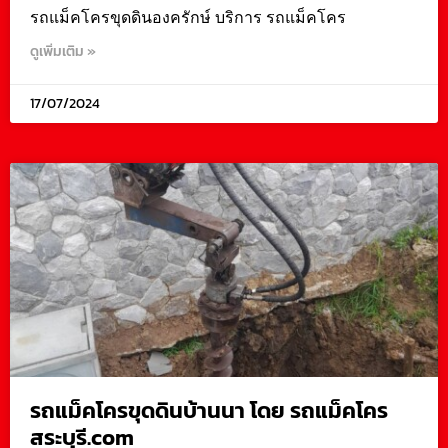
รถแม็คโครขุดดินองครักษ์ บริการ รถแม็คโคร
ดูเพิ่มเติม »
17/07/2024
รถแม็คโครขุดดินบ้านนา โดย รถแม็คโคร
สระบุรี.com