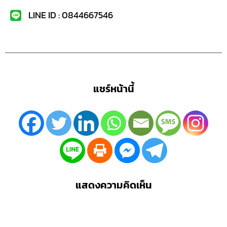
LINE ID : 0844667546
แชร์หน้านี้
แสดงความคิดเห็น