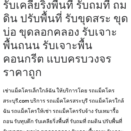
รับเคลียริ่งพื้นที่ รับถมที่ ถม
ดิน ปรับพื้นที่ รับขุดสระ ขุด
บ่อ ขุดลอกคลอง รับเจาะ
พื้นถนน รับเจาะพื้น
คอนกรีต แบบครบวงจร
ราคาถูก
เช่าแม็คโครเล็กใกล้ฉัน ให้บริการโดย รถแม็คโคร
สระบุรี.com บริการ รถแม็คโครสระบุรี รถแม็คโครใกล้
ฉัน รถแม็คโครให้เช่า รถแม็คโครรับจ้าง รับเหมารื้อ
ถอน รับทุบตึก รับเคลียริ่งพื้นที่ รับถมที่ ถมดิน ปรับพื้นที่