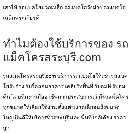
เสาไห้ รถแบคโฮมวกเหล็ก รถแบคโฮวังม่วง รถแบคโฮ
เฉลิมพระเกียรติ
ทำไมต้องใช้บริการของ รถ
แม็คโครสระบุรี.com
รถแม็คโครสระบุรี.com บริการรถแบคโฮให้เช่า รถแบค
โฮรับจ้าง รับรี้อถอนอาคาร เคลียริ่งพื้นที่ รับถมที่ รับถม
ดิน โดยทีมงานมืออาชีพมากประสบการณ์ มีรถแม็คโคร
ทุกขนาดให้เลือกใช้งาน ตั้งแต่ขนาดเล็กจนถึงขนาด
ใหญ่ ยินดีให้บริการทั่วสระบุรี เเละ พื้นที่ใกล้เคียง ราคา
ถูก