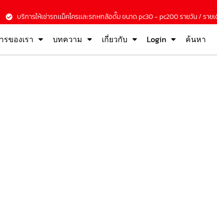
บริการให้เช่ารถเเม็คโครเเละรถหกล้อดั๊ม ขนาด pc30 - pc200 รายวัน / รายเ
การของเรา
บทความ
เกี่ยวกับ
Login
ค้นหา