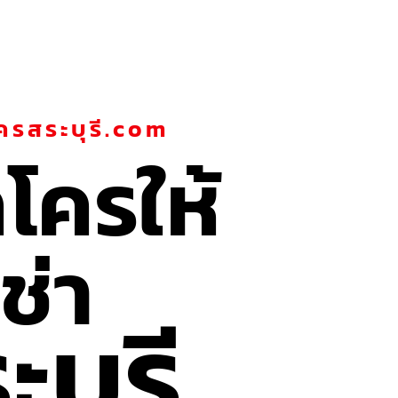
ครสระบุรี.com
โครให้
เช่า
ะบุรี