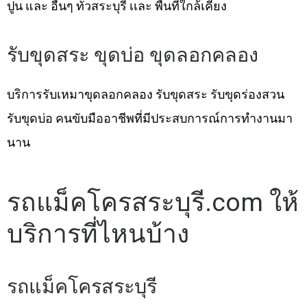
ปูน และ อื่นๆ ทั่วสระบุรี เเละ พื้นที่ใกล้เคียง
รับขุดสระ ขุดบ่อ ขุดลอกคลอง
บริการรับเหมาขุดลอกคลอง รับขุดสระ รับขุดร่องสวน
รับขุดบ่อ คนขับมืออาชีพที่มีประสบการณ์การทำงานมา
นาน
รถแม็คโครสระบุรี.com ให้
บริการที่ไหนบ้าง
รถแม็คโครสระบุรี