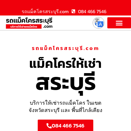
รถแม็คโครสระบุรี.com
084 466 7546
รถแม็คโครสระบุรี.com
แม็คโครให้เช่า
สระบุรี
บริการให้เช่ารถเเม็คโคร ในเขต
จังหวัดสระบุรี เเละ พี้นที่ไกล้เคียง
084 466 7546