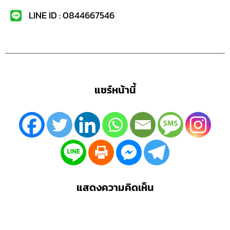
LINE ID : 0844667546
แชร์หน้านี้
แสดงความคิดเห็น