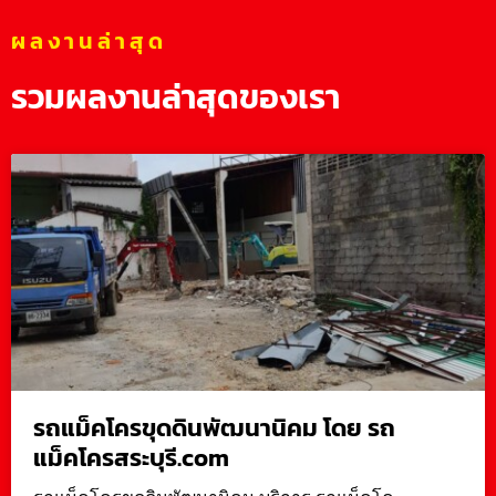
ผลงานล่าสุด
รวมผลงานล่าสุดของเรา
รถแม็คโครขุดดินพัฒนานิคม โดย รถ
แม็คโครสระบุรี.com