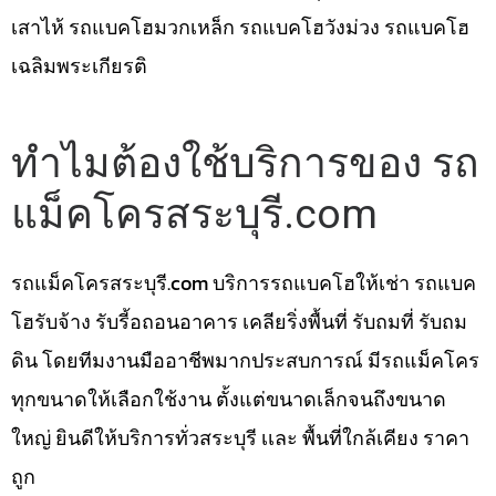
เสาไห้ รถแบคโฮมวกเหล็ก รถแบคโฮวังม่วง รถแบคโฮ
เฉลิมพระเกียรติ
ทำไมต้องใช้บริการของ รถ
แม็คโครสระบุรี.com
รถแม็คโครสระบุรี.com บริการรถแบคโฮให้เช่า รถแบค
โฮรับจ้าง รับรี้อถอนอาคาร เคลียริ่งพื้นที่ รับถมที่ รับถม
ดิน โดยทีมงานมืออาชีพมากประสบการณ์ มีรถแม็คโคร
ทุกขนาดให้เลือกใช้งาน ตั้งแต่ขนาดเล็กจนถึงขนาด
ใหญ่ ยินดีให้บริการทั่วสระบุรี เเละ พื้นที่ใกล้เคียง ราคา
ถูก