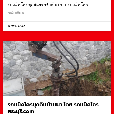
รถแม็คโครขุดดินองครักษ์ บริการ รถแม็คโคร
ดูเพิ่มเติม »
17/07/2024
รถแม็คโครขุดดินบ้านนา โดย รถแม็คโคร
สระบุรี.com