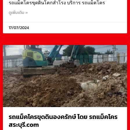
รถแม็คโครขุดดินโคกสำโรง บริการ รถแม็คโคร
ดูเพิ่มเติม »
17/07/2024
รถแม็คโครขุดดินองครักษ์ โดย รถแม็คโคร
สระบุรี.com