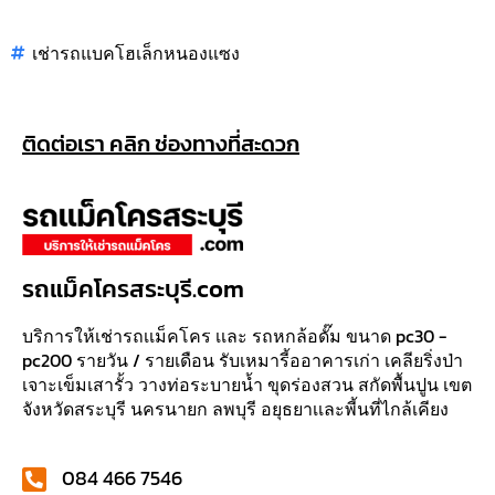
เช่ารถแบคโฮเล็กหนองแซง
ติดต่อเรา คลิก ช่องทางที่สะดวก
รถแม็คโครสระบุรี.com
บริการให้เช่ารถเเม็คโคร เเละ รถหกล้อดั๊ม ขนาด pc30 -
pc200 รายวัน / รายเดือน รับเหมารี้ออาคารเก่า เคลียริ่งป่า
เจาะเข็มเสารั้ว วางท่อระบายน้ำ ขุดร่องสวน สกัดพื้นปูน เขต
จังหวัดสระบุรี นครนายก ลพบุรี อยุธยาเเละพี้นที่ไกล้เคียง
084 466 7546