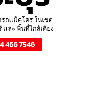
่ารถเเม็คโคร ในเขต
 เเละ พี้นที่ไกล้เคียง
4 466 7546