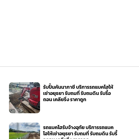
รับปั้นคันนาภาชี บริการรถแบคโฮให้
เช่าอยุธยา รับถมที่ รับถมดิน รับรี้อ
ถอน เคลียริ่ง ราคาถูก
รถแบคโฮรับจ้างอุทัย บริการรถแบค
โฮให้เช่าอยุธยา รับถมที่ รับถมดิน รับรี้