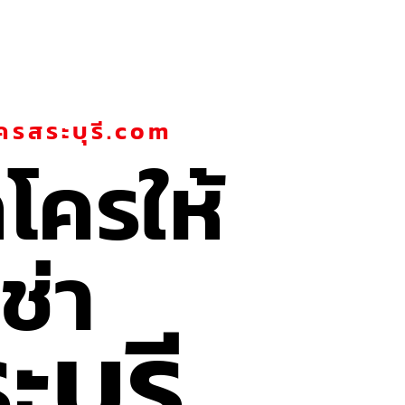
ครสระบุรี.com
โครให้
เช่า
ะบุรี