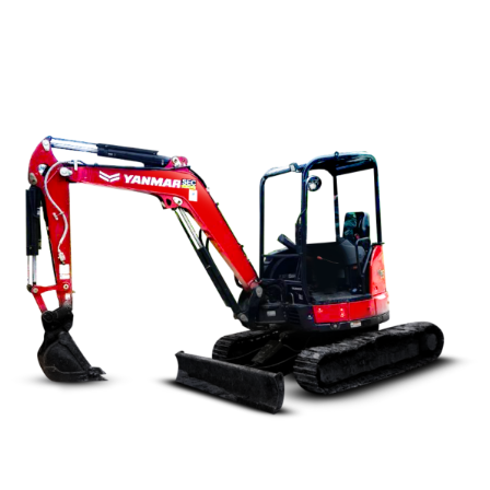
บริการ รถแม็คโครเล็กให้เช่า ราคาถูก พร้อมคนขับมือ
อาชีพ รับประกันในคุณภาพ และ ความปลอดภัย
รับเหมารื้อถอน รับทุบตึก รับเคลีย
ริ่งพื้นที่
บริการรับรี้อถอนอาคารทุกชนิด รับทุบตึก เคลียริ่งพื้นที่
ราคาถูก บริการทั่วสระบุรี เเละ พื้นที่ใกล้เคียง
รับถมที่ ถมดิน ปรับพื้นที่
บริการรับถมที่ รับถมดิน ปรับพื้นที่ ท่อระบายน้ำ สกัดพื้น