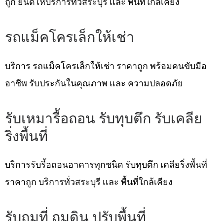
รถแม็คโครขุดดินองครักษ์ บริการ รถแม็คโคร
ดูเพิ่มเติม »
17/07/2024
รถแม็คโครขุดดินบ้านนา โดย รถแม็คโคร
สระบุรี.com