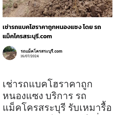
เช่ารถแบคโฮราคาถูกหนองแซง โดย รถ
แม็คโครสระบุรี.com
รถแม็คโครสระบุรี.com
16/07/2024
เช่ารถแบคโฮราคาถูก
หนองแซง บริการ รถ
แม็คโครสระบุรี รับเหมารื้อ