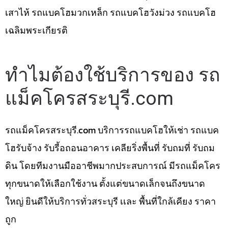
เสาไห้ รถแบคโฮมวกเหล็ก รถแบคโฮวังม่วง รถแบคโฮ
เฉลิมพระเกียรติ
ทำไมต้องใช้บริการของ รถ
แม็คโครสระบุรี.com
รถแม็คโครสระบุรี.com บริการรถแบคโฮให้เช่า รถแบค
โฮรับจ้าง รับรี้อถอนอาคาร เคลียริ่งพื้นที่ รับถมที่ รับถม
ดิน โดยทีมงานมืออาชีพมากประสบการณ์ มีรถแม็คโคร
ทุกขนาดให้เลือกใช้งาน ตั้งแต่ขนาดเล็กจนถึงขนาด
ใหญ่ ยินดีให้บริการทั่วสระบุรี เเละ พื้นที่ใกล้เคียง ราคา
ถูก