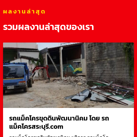
ผลงานล่าสุด
รวมผลงานล่าสุดของเรา
รถแม็คโครขุดดินพัฒนานิคม โดย รถ
แม็คโครสระบุรี.com