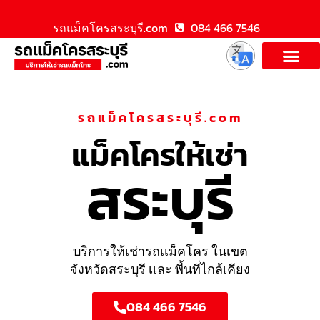
รถแม็คโครสระบุรี.com
084 466 7546
รถแม็คโครสระบุรี.com
แม็คโครให้เช่า
สระบุรี
บริการให้เช่ารถเเม็คโคร ในเขต
จังหวัดสระบุรี เเละ พี้นที่ไกล้เคียง
084 466 7546