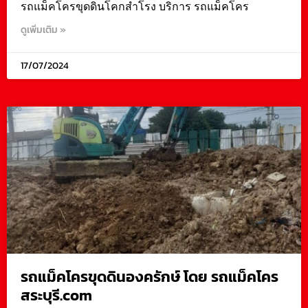
รถแม็คโครขุดดินโคกสำโรง บริการ รถแม็คโคร
ดูเพิ่มเติม »
17/07/2024
รถแม็คโครขุดดินองครักษ์ โดย รถแม็คโคร
สระบุรี.com