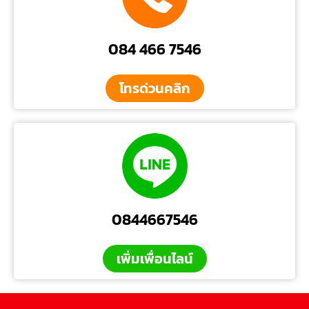
084 466 7546
โทรด่วนคลิก
0844667546
เพิ่มเพื่อนไลน์