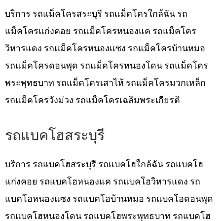
บริการ รถแม็คโครสระบุรี รถแม็คโครใกล้ฉัน รถ
แม็คโครแก่งคอย รถแม็คโครหนองแค รถแม็คโคร
วิหารแดง รถแม็คโครหนองแซง รถแม็คโครบ้านหมอ
รถแม็คโครดอนพุด รถแม็คโครหนองโดน รถแม็คโคร
พระพุทธบาท รถแม็คโครเสาไห้ รถแม็คโครมวกเหล็ก
รถแม็คโครวังม่วง รถแม็คโครเฉลิมพระเกียรติ
รถแบคโฮสระบุรี
บริการ รถแบคโฮสระบุรี รถแบคโฮใกล้ฉัน รถแบคโฮ
แก่งคอย รถแบคโฮหนองแค รถแบคโฮวิหารแดง รถ
แบคโฮหนองแซง รถแบคโฮบ้านหมอ รถแบคโฮดอนพุด
รถแบคโฮหนองโดน รถแบคโฮพระพุทธบาท รถแบคโฮ