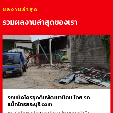
ผลงานล่าสุด
รวมผลงานล่าสุดของเรา
รถแม็คโครขุดดินพัฒนานิคม โดย รถ
แม็คโครสระบุรี.com