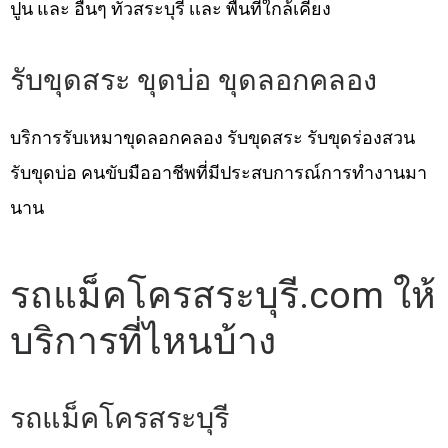
ปูน และ อื่นๆ ทั่วสระบุรี เเละ พื้นที่ใกล้เคียง
รับขุดสระ ขุดบ่อ ขุดลอกคลอง
บริการรับเหมาขุดลอกคลอง รับขุดสระ รับขุดร่องสวน
รับขุดบ่อ คนขับมืออาชีพที่มีประสบการณ์การทำงานมา
นาน
รถแม็คโครสระบุรี.com ให้
บริการที่ไหนบ้าง
รถแม็คโครสระบุรี