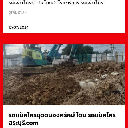
รถแม็คโครขุดดินโคกสำโรง บริการ รถแม็คโคร
ดูเพิ่มเติม »
17/07/2024
รถแม็คโครขุดดินองครักษ์ โดย รถแม็คโคร
สระบุรี.com