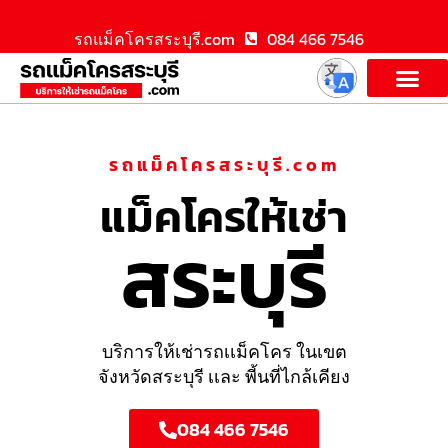
รถแม็คโครสระบุรี.com
084 466 7546
รถแม็คโครสระบุรี.com
แม็คโครให้เช่า
สระบุรี
บริการให้เช่ารถเเม็คโคร ในเขต
จังหวัดสระบุรี เเละ พี้นที่ไกล้เคียง
084 466 7546