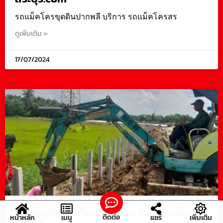
รถแม็คโครขุดดินปากพลี บริการ รถแม็คโครสร
ดูเพิ่มเติม »
17/07/2024
รถแม็คโครขุดดินนครนายก โดย รถแม็คโคร
ติดต่อ
หน้าหลัก
เมนู
แชร์
เพิ่มเติม