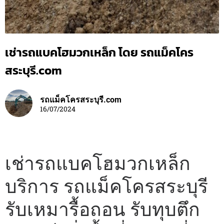
เช่ารถแบคโฮมวกเหล็ก โดย รถแม็คโคร
สระบุรี.com
รถแม็คโครสระบุรี.com
16/07/2024
เช่ารถแบคโฮมวกเหล็ก
บริการ รถแม็คโครสระบุรี
รับเหมารื้อถอน รับทุบตึก