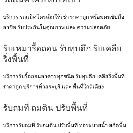
บริการ รถแม็คโครเล็กให้เช่า ราคาถูก พร้อมคนขับมือ
อาชีพ รับประกันในคุณภาพ และ ความปลอดภัย
รับเหมารื้อถอน รับทุบตึก รับเคลีย
ริ่งพื้นที่
บริการรับรี้อถอนอาคารทุกชนิด รับทุบตึก เคลียริ่งพื้นที่
ราคาถูก บริการทั่วสระบุรี เเละ พื้นที่ใกล้เคียง
รับถมที่ ถมดิน ปรับพื้นที่
บริการรับถมที่ รับถมดิน ปรับพื้นที่ ท่อระบายน้ำ สกัดพื้น