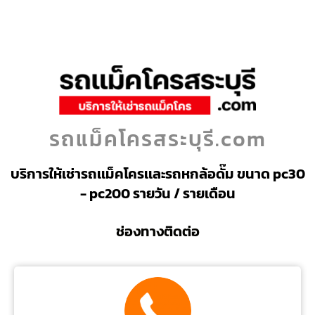
รถแม็คโครสระบุรี.com
บริการให้เช่ารถเเม็คโครเเละรถหกล้อดั๊ม ขนาด pc30
- pc200 รายวัน / รายเดือน
ช่องทางติดต่อ