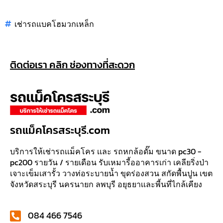
เช่ารถแบคโฮมวกเหล็ก
ติดต่อเรา คลิก ช่องทางที่สะดวก
รถแม็คโครสระบุรี.com
บริการให้เช่ารถเเม็คโคร เเละ รถหกล้อดั๊ม ขนาด pc30 -
pc200 รายวัน / รายเดือน รับเหมารี้ออาคารเก่า เคลียริ่งป่า
เจาะเข็มเสารั้ว วางท่อระบายน้ำ ขุดร่องสวน สกัดพื้นปูน เขต
จังหวัดสระบุรี นครนายก ลพบุรี อยุธยาเเละพี้นที่ไกล้เคียง
084 466 7546