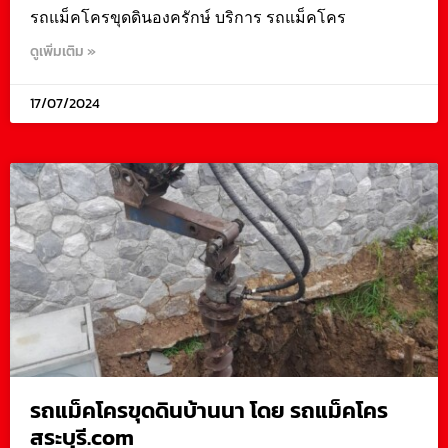
รถแม็คโครขุดดินองครักษ์ บริการ รถแม็คโคร
ดูเพิ่มเติม »
17/07/2024
รถแม็คโครขุดดินบ้านนา โดย รถแม็คโคร
สระบุรี.com