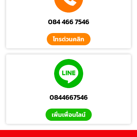
084 466 7546
โทรด่วนคลิก
0844667546
เพิ่มเพื่อนไลน์