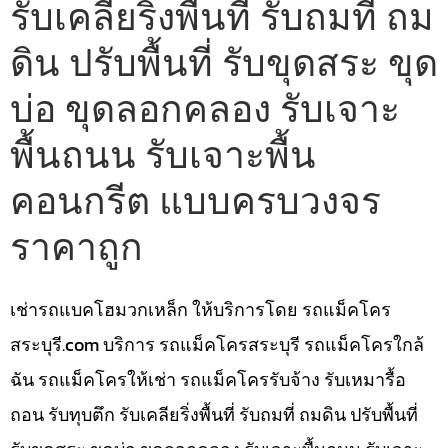
รับเคลียริ่งพื้นที่ รับถมที่ ถม
ดิน ปรับพื้นที่ รับขุดสระ ขุด
บ่อ ขุดลอกคลอง รับเจาะ
พื้นถนน รับเจาะพื้น
คอนกรีต แบบครบวงจร
ราคาถูก
เช่ารถแบคโฮมวกเหล็ก ให้บริการโดย รถแม็คโคร
สระบุรี.com บริการ รถแม็คโครสระบุรี รถแม็คโครใกล้
ฉัน รถแม็คโครให้เช่า รถแม็คโครรับจ้าง รับเหมารื้อ
ถอน รับทุบตึก รับเคลียริ่งพื้นที่ รับถมที่ ถมดิน ปรับพื้นที่