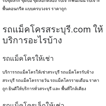
รับขุดสระ ขุดบ่อ ขุดลอกคลอง รับเจาะพื้นถนน รับเจาะ
พื้นคอนกรีต แบบครบวงจร ราคาถูก
รถแม็คโครสระบุรี.com ให้
บริการอะไรบ้าง
รถแม็คโครให้เช่า
บริการรถแม็คโครให้เช่าสระบุรี รถแม็คโครรับจ้าง
สระบุรี รถแม็คโครรายวัน รถแม็คโครรายเดือน ราคา
ถูก ยินดีให้บริการทั่วสระบุรี เเละ พื้นที่ใกล้เคียง
รถแม็คโครเล็กให้เช่า