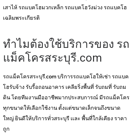
เสาไห้ รถแบคโฮมวกเหล็ก รถแบคโฮวังม่วง รถแบคโฮ
เฉลิมพระเกียรติ
ทำไมต้องใช้บริการของ รถ
แม็คโครสระบุรี.com
รถแม็คโครสระบุรี.com บริการรถแบคโฮให้เช่า รถแบค
โฮรับจ้าง รับรี้อถอนอาคาร เคลียริ่งพื้นที่ รับถมที่ รับถม
ดิน โดยทีมงานมืออาชีพมากประสบการณ์ มีรถแม็คโคร
ทุกขนาดให้เลือกใช้งาน ตั้งแต่ขนาดเล็กจนถึงขนาด
ใหญ่ ยินดีให้บริการทั่วสระบุรี เเละ พื้นที่ใกล้เคียง ราคา
ถูก