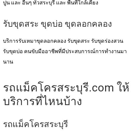
ปูน และ อื่นๆ ทั่วสระบุรี เเละ พื้นที่ใกล้เคียง
รับขุดสระ ขุดบ่อ ขุดลอกคลอง
บริการรับเหมาขุดลอกคลอง รับขุดสระ รับขุดร่องสวน
รับขุดบ่อ คนขับมืออาชีพที่มีประสบการณ์การทำงานมา
นาน
รถแม็คโครสระบุรี.com ให้
บริการที่ไหนบ้าง
รถแม็คโครสระบุรี