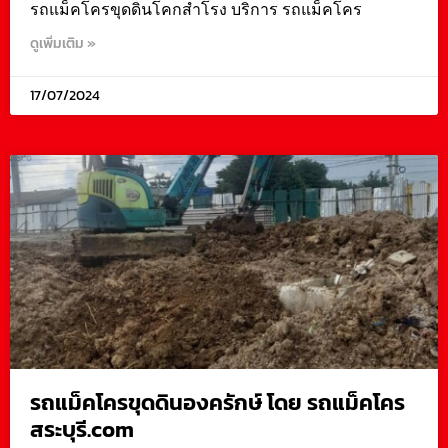
รถแม็คโครขุดดินโคกสำโรง บริการ รถแม็คโคร
ดูเพิ่มเติม »
17/07/2024
รถแม็คโครขุดดินองครักษ์ โดย รถแม็คโคร
สระบุรี.com