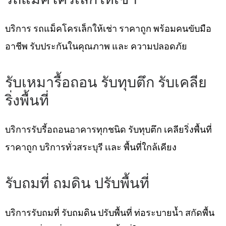
บริการ รถแม็คโครเล็กให้เช่า ราคาถูก พร้อมคนขับมือ
อาชีพ รับประกันในคุณภาพ และ ความปลอดภัย
รับเหมารื้อถอน รับทุบตึก รับเคลีย
ริ่งพื้นที่
บริการรับรี้อถอนอาคารทุกชนิด รับทุบตึก เคลียริ่งพื้นที่
ราคาถูก บริการทั่วสระบุรี เเละ พื้นที่ใกล้เคียง
รับถมที่ ถมดิน ปรับพื้นที่
บริการรับถมที่ รับถมดิน ปรับพื้นที่ ท่อระบายน้ำ สกัดพื้น