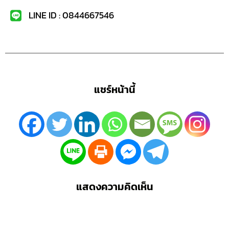
LINE ID : 0844667546
แชร์หน้านี้
แสดงความคิดเห็น