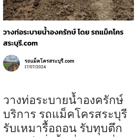
วางท่อระบายน้ำองครักษ์ โดย รถแม็คโคร
สระบุรี.com
รถแม็คโครสระบุรี.com
17/07/2024
วางท่อระบายน้ำองครักษ์
บริการ รถแม็คโครสระบุรี
รับเหมารื้อถอน รับทุบตึก