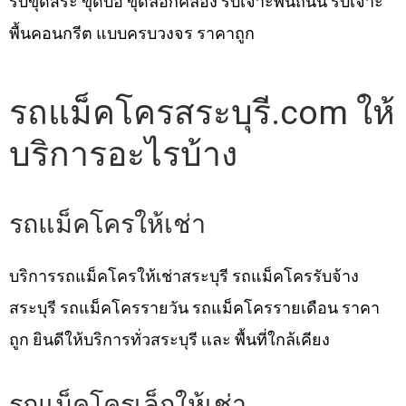
รับขุดสระ ขุดบ่อ ขุดลอกคลอง รับเจาะพื้นถนน รับเจาะ
พื้นคอนกรีต แบบครบวงจร ราคาถูก
รถแม็คโครสระบุรี.com ให้
บริการอะไรบ้าง
รถแม็คโครให้เช่า
บริการรถแม็คโครให้เช่าสระบุรี รถแม็คโครรับจ้าง
สระบุรี รถแม็คโครรายวัน รถแม็คโครรายเดือน ราคา
ถูก ยินดีให้บริการทั่วสระบุรี เเละ พื้นที่ใกล้เคียง
รถแม็คโครเล็กให้เช่า