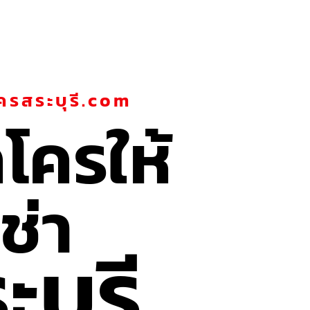
ครสระบุรี.com
โครให้
เช่า
ะบุรี