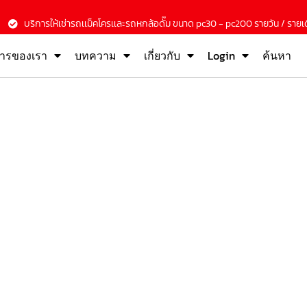
บริการให้เช่ารถเเม็คโครเเละรถหกล้อดั๊ม ขนาด pc30 - pc200 รายวัน / รายเ
การของเรา
บทความ
เกี่ยวกับ
Login
ค้นหา