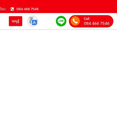
ดือน
084 466 7546
Call
เมนู
084 466 7546