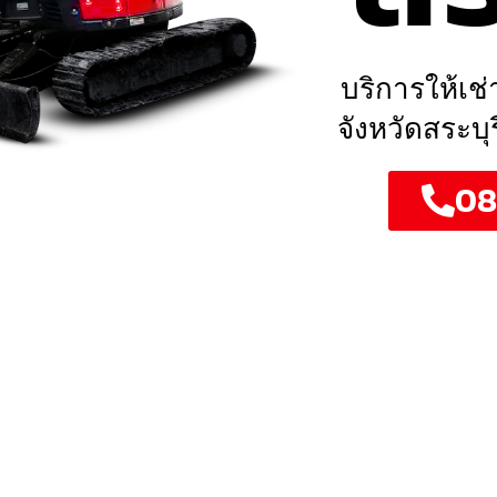
บริการให้เช
จังหวัดสระบุรี
08