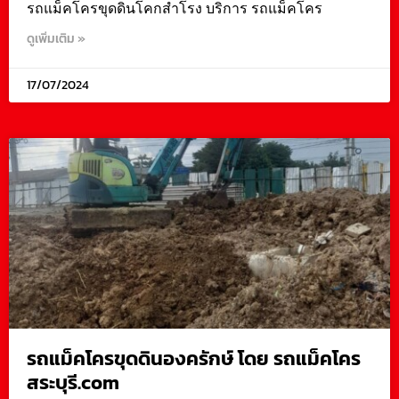
รถแม็คโครขุดดินโคกสำโรง บริการ รถแม็คโคร
ดูเพิ่มเติม »
17/07/2024
รถแม็คโครขุดดินองครักษ์ โดย รถแม็คโคร
สระบุรี.com