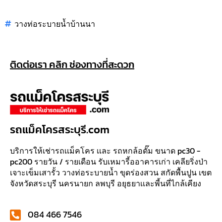
วางท่อระบายน้ำบ้านนา
ติดต่อเรา คลิก ช่องทางที่สะดวก
รถแม็คโครสระบุรี.com
บริการให้เช่ารถเเม็คโคร เเละ รถหกล้อดั๊ม ขนาด pc30 -
pc200 รายวัน / รายเดือน รับเหมารี้ออาคารเก่า เคลียริ่งป่า
เจาะเข็มเสารั้ว วางท่อระบายน้ำ ขุดร่องสวน สกัดพื้นปูน เขต
จังหวัดสระบุรี นครนายก ลพบุรี อยุธยาเเละพี้นที่ไกล้เคียง
084 466 7546