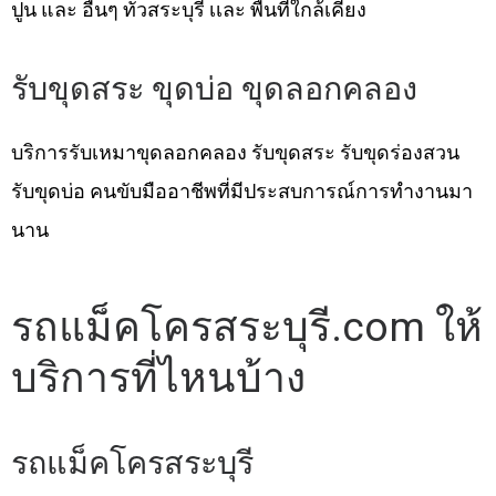
ปูน และ อื่นๆ ทั่วสระบุรี เเละ พื้นที่ใกล้เคียง
รับขุดสระ ขุดบ่อ ขุดลอกคลอง
บริการรับเหมาขุดลอกคลอง รับขุดสระ รับขุดร่องสวน
รับขุดบ่อ คนขับมืออาชีพที่มีประสบการณ์การทำงานมา
นาน
รถแม็คโครสระบุรี.com ให้
บริการที่ไหนบ้าง
รถแม็คโครสระบุรี