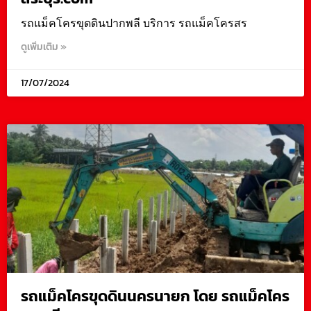
รถแม็คโครขุดดินปากพลี บริการ รถแม็คโครสร
ดูเพิ่มเติม »
17/07/2024
รถแม็คโครขุดดินนครนายก โดย รถแม็คโคร
ติดต่อ
หน้าหลัก
เมนู
แชร์
เพิ่มเติม