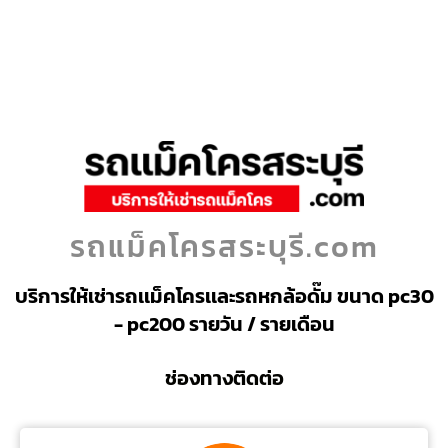
รถแม็คโครสระบุรี.com
บริการให้เช่ารถเเม็คโครเเละรถหกล้อดั๊ม ขนาด pc30
- pc200 รายวัน / รายเดือน
ช่องทางติดต่อ