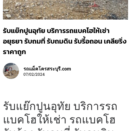
รับแย๊กปูนอุทัย บริการรถแบคโฮให้เช่า
อยุธยา รับถมที่ รับถมดิน รับรี้อถอน เคลียริ่ง
ราคาถูก
รถแม็คโครสระบุรี.com
07/02/2024
รับแย๊กปูนอุทัย บริการรถ
แบคโฮให้เช่า รถแบคโฮ