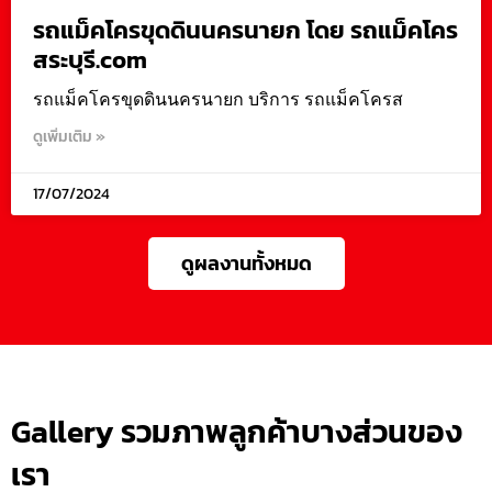
รถแม็คโครขุดดินนครนายก โดย รถแม็คโคร
สระบุรี.com
รถแม็คโครขุดดินนครนายก บริการ รถแม็คโครส
ดูเพิ่มเติม »
17/07/2024
ดูผลงานทั้งหมด
Gallery รวมภาพลูกค้าบางส่วนของ
เรา