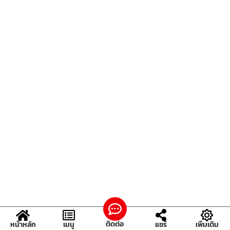
ติดต่อ
หน้าหลัก
เมนู
แชร์
เพิ่มเติม