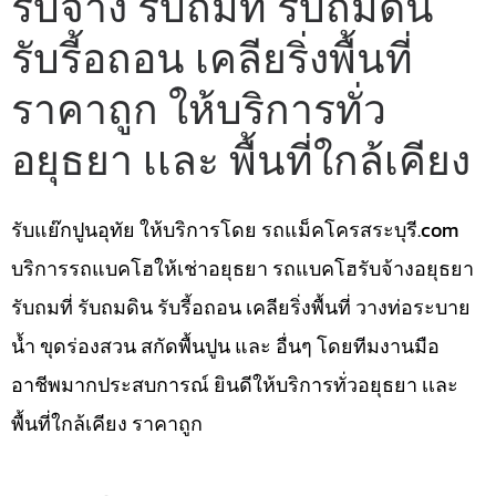
รับจ้าง รับถมที่ รับถมดิน
รับรี้อถอน เคลียริ่งพื้นที่
ราคาถูก ให้บริการทั่ว
อยุธยา เเละ พื้นที่ใกล้เคียง
รับแย๊กปูนอุทัย ให้บริการโดย รถแม็คโครสระบุรี.com
บริการรถแบคโฮให้เช่าอยุธยา รถแบคโฮรับจ้างอยุธยา
รับถมที่ รับถมดิน รับรี้อถอน เคลียริ่งพื้นที่ วางท่อระบาย
น้ำ ขุดร่องสวน สกัดพื้นปูน และ อื่นๆ โดยทีมงานมือ
อาชีพมากประสบการณ์ ยินดีให้บริการทั่วอยุธยา เเละ
พื้นที่ใกล้เคียง ราคาถูก