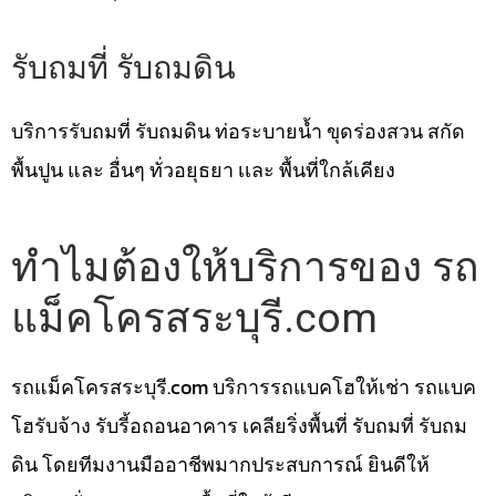
รับถมที่ รับถมดิน
บริการรับถมที่ รับถมดิน ท่อระบายน้ำ ขุดร่องสวน สกัด
พื้นปูน และ อื่นๆ ทั่วอยุธยา เเละ พื้นที่ใกล้เคียง
ทำไมต้องให้บริการของ รถ
แม็คโครสระบุรี.com
รถแม็คโครสระบุรี.com บริการรถแบคโฮให้เช่า รถแบค
โฮรับจ้าง รับรี้อถอนอาคาร เคลียริ่งพื้นที่ รับถมที่ รับถม
ดิน โดยทีมงานมืออาชีพมากประสบการณ์ ยินดีให้