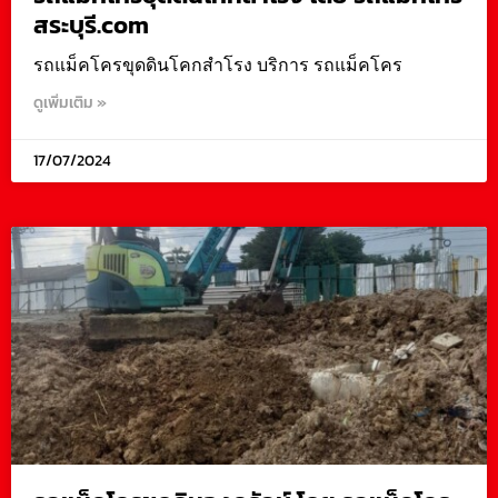
สระบุรี.com
รถแม็คโครขุดดินโคกสำโรง บริการ รถแม็คโคร
ดูเพิ่มเติม »
17/07/2024