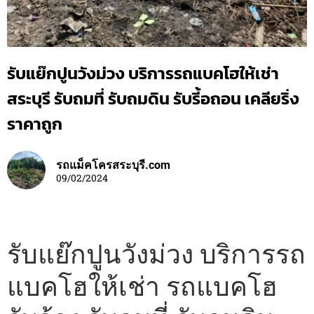
รับแย๊กปูนวังม่วง บริการรถแบคโฮให้เช่า
สระบุรี รับถมที่ รับถมดิน รับรี้อถอน เคลียริ่ง
ราคาถูก
รถแม็คโครสระบุรี.com
09/02/2024
รับแย๊กปูนวังม่วง บริการรถ
แบคโฮให้เช่า รถแบคโฮ