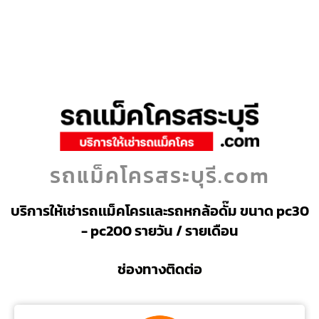
รถแม็คโครสระบุรี.com
บริการให้เช่ารถเเม็คโครเเละรถหกล้อดั๊ม ขนาด pc30
- pc200 รายวัน / รายเดือน
ช่องทางติดต่อ