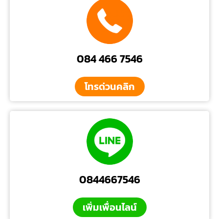
084 466 7546
โทรด่วนคลิก
0844667546
เพิ่มเพื่อนไลน์