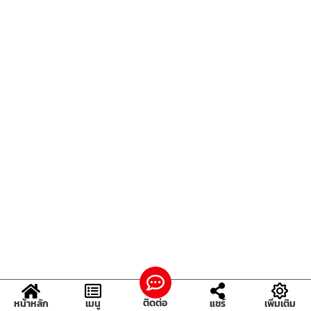
ติดต่อ
หน้าหลัก
เมนู
แชร์
เพิ่มเติม