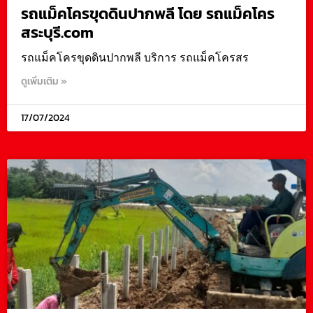
รถแม็คโครขุดดินปากพลี โดย รถแม็คโคร
สระบุรี.com
รถแม็คโครขุดดินปากพลี บริการ รถแม็คโครสร
ดูเพิ่มเติม »
17/07/2024