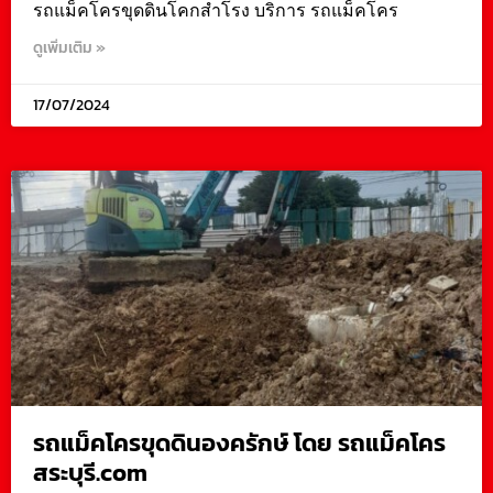
รถแม็คโครขุดดินโคกสำโรง บริการ รถแม็คโคร
ดูเพิ่มเติม »
17/07/2024
รถแม็คโครขุดดินองครักษ์ โดย รถแม็คโคร
สระบุรี.com