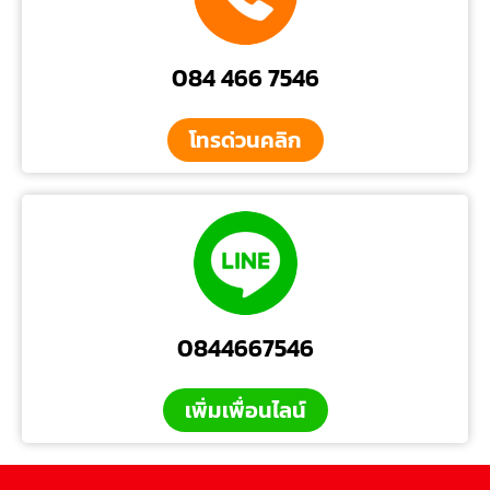
084 466 7546
โทรด่วนคลิก
0844667546
เพิ่มเพื่อนไลน์