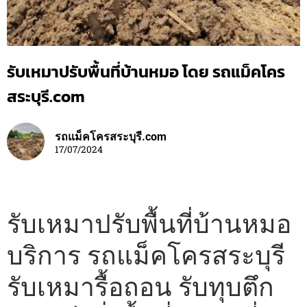
รับเหมาปรับพื้นที่บ้านหมอ โดย รถแม็คโคร
สระบุรี.com
รถแม็คโครสระบุรี.com
17/07/2024
รับเหมาปรับพื้นที่บ้านหมอ
บริการ รถแม็คโครสระบุรี
รับเหมารื้อถอน รับทุบตึก