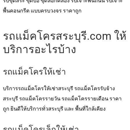
รับขุดสระ ขุดบ่อ ขุดลอกคลอง รับเจาะพื้นถนน รับเจาะ
พื้นคอนกรีต แบบครบวงจร ราคาถูก
รถแม็คโครสระบุรี.com ให้
บริการอะไรบ้าง
รถแม็คโครให้เช่า
บริการรถแม็คโครให้เช่าสระบุรี รถแม็คโครรับจ้าง
สระบุรี รถแม็คโครรายวัน รถแม็คโครรายเดือน ราคา
ถูก ยินดีให้บริการทั่วสระบุรี เเละ พื้นที่ใกล้เคียง
รถแม็คโครเล็กให้เช่า