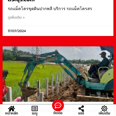
รถแม็คโครขุดดินปากพลี บริการ รถแม็คโครสร
ดูเพิ่มเติม »
17/07/2024
รถแม็คโครขุดดินนครนายก โดย รถแม็คโคร
ติดต่อ
หน้าหลัก
เมนู
แชร์
เพิ่มเติม