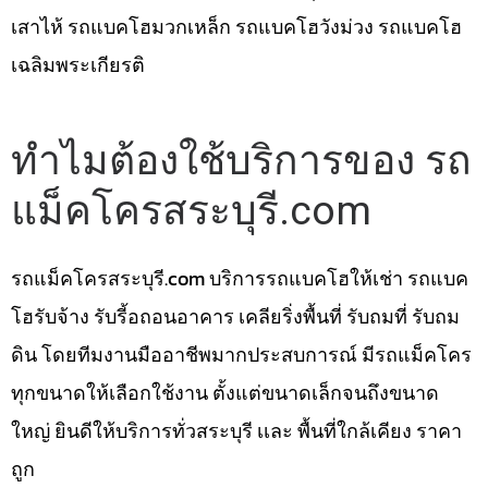
เสาไห้ รถแบคโฮมวกเหล็ก รถแบคโฮวังม่วง รถแบคโฮ
เฉลิมพระเกียรติ
ทำไมต้องใช้บริการของ รถ
แม็คโครสระบุรี.com
รถแม็คโครสระบุรี.com บริการรถแบคโฮให้เช่า รถแบค
โฮรับจ้าง รับรี้อถอนอาคาร เคลียริ่งพื้นที่ รับถมที่ รับถม
ดิน โดยทีมงานมืออาชีพมากประสบการณ์ มีรถแม็คโคร
ทุกขนาดให้เลือกใช้งาน ตั้งแต่ขนาดเล็กจนถึงขนาด
ใหญ่ ยินดีให้บริการทั่วสระบุรี เเละ พื้นที่ใกล้เคียง ราคา
ถูก