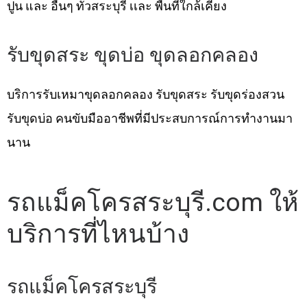
ปูน และ อื่นๆ ทั่วสระบุรี เเละ พื้นที่ใกล้เคียง
รับขุดสระ ขุดบ่อ ขุดลอกคลอง
บริการรับเหมาขุดลอกคลอง รับขุดสระ รับขุดร่องสวน
รับขุดบ่อ คนขับมืออาชีพที่มีประสบการณ์การทำงานมา
นาน
รถแม็คโครสระบุรี.com ให้
บริการที่ไหนบ้าง
รถแม็คโครสระบุรี