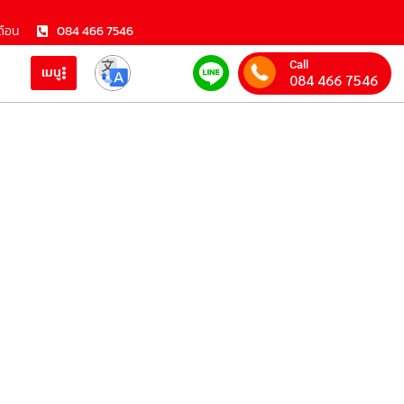
ดือน
084 466 7546
Call
เมนู
084 466 7546