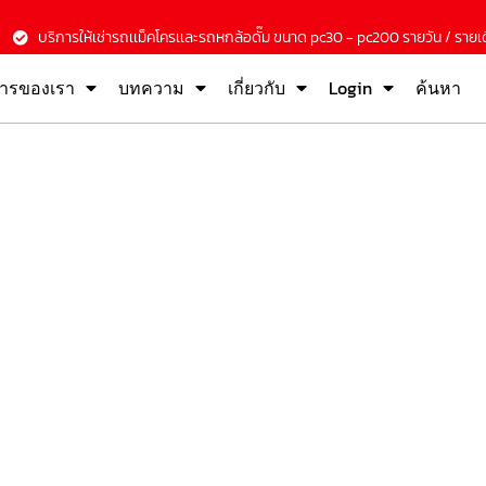
บริการให้เช่ารถเเม็คโครเเละรถหกล้อดั๊ม ขนาด pc30 - pc200 รายวัน / รายเ
การของเรา
บทความ
เกี่ยวกับ
Login
ค้นหา