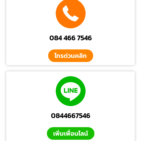
084 466 7546
โทรด่วนคลิก
0844667546
เพิ่มเพื่อนไลน์