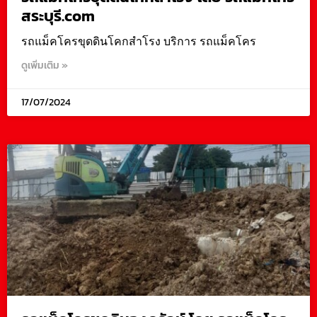
สระบุรี.com
รถแม็คโครขุดดินโคกสำโรง บริการ รถแม็คโคร
ดูเพิ่มเติม »
17/07/2024