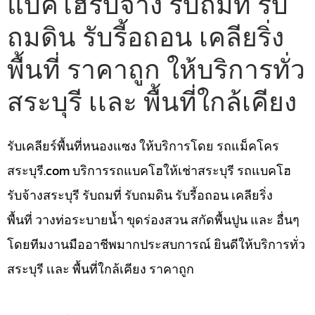
แบคโฮรับจ้าง รับถมที่ รับ
ถมดิน รับรี้อถอน เคลียริ่ง
พื้นที่ ราคาถูก ให้บริการทั่ว
สระบุรี เเละ พื้นที่ใกล้เคียง
รับเคลียร์พื้นที่หนองแซง ให้บริการโดย รถแม็คโคร
สระบุรี.com บริการรถแบคโฮให้เช่าสระบุรี รถแบคโฮ
รับจ้างสระบุรี รับถมที่ รับถมดิน รับรี้อถอน เคลียริ่ง
พื้นที่ วางท่อระบายน้ำ ขุดร่องสวน สกัดพื้นปูน และ อื่นๆ
โดยทีมงานมืออาชีพมากประสบการณ์ ยินดีให้บริการทั่ว
สระบุรี เเละ พื้นที่ใกล้เคียง ราคาถูก