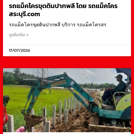
รถแม็คโครขุดดินปากพลี โดย รถแม็คโคร
สระบุรี.com
รถแม็คโครขุดดินปากพลี บริการ รถแม็คโครสร
ดูเพิ่มเติม »
17/07/2024