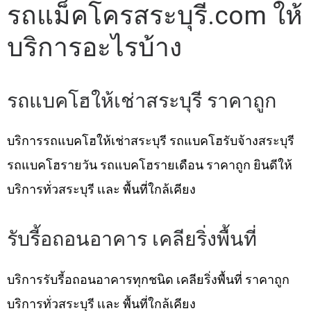
รถแม็คโครสระบุรี.com ให้
บริการอะไรบ้าง
รถแบคโฮให้เช่าสระบุรี ราคาถูก
บริการรถแบคโฮให้เช่าสระบุรี รถแบคโฮรับจ้างสระบุรี
รถแบคโฮรายวัน รถแบคโฮรายเดือน ราคาถูก ยินดีให้
บริการทั่วสระบุรี เเละ พื้นที่ใกล้เคียง
รับรี้อถอนอาคาร เคลียริ่งพื้นที่
บริการรับรี้อถอนอาคารทุกชนิด เคลียริ่งพื้นที่ ราคาถูก
บริการทั่วสระบุรี เเละ พื้นที่ใกล้เคียง