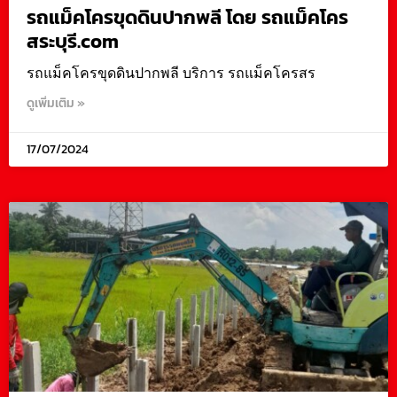
รถแม็คโครขุดดินปากพลี โดย รถแม็คโคร
สระบุรี.com
รถแม็คโครขุดดินปากพลี บริการ รถแม็คโครสร
ดูเพิ่มเติม »
17/07/2024