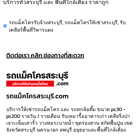
บริการทั่วสระบุรี เเละ พื้นที่ใกล้เคียง ราคาถูก
รถแม็คโครรับจ้างสระบุรี
,
รถแม็คโครให้เช่าสระบุรี
,
รับ
เคลียร์พื้นที่วิหารแดง
ติดต่อเรา คลิก ช่องทางที่สะดวก
รถแม็คโครสระบุรี.com
บริการให้เช่ารถเเม็คโคร เเละ รถหกล้อดั๊ม ขนาด pc30 -
pc200 รายวัน / รายเดือน รับเหมารี้ออาคารเก่า เคลียริ่งป่า
เจาะเข็มเสารั้ว วางท่อระบายน้ำ ขุดร่องสวน สกัดพื้นปูน เขต
จังหวัดสระบุรี นครนายก ลพบุรี อยุธยาเเละพี้นที่ไกล้เคียง