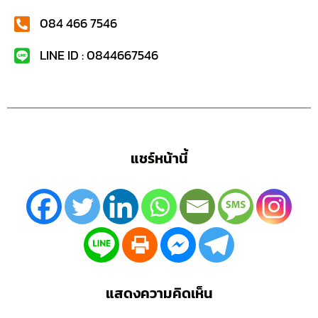
084 466 7546
LINE ID : 0844667546
แชร์หน้านี้
แสดงความคิดเห็น