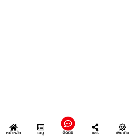
ติดต่อ
หน้าหลัก
เมนู
แชร์
เพิ่มเติม