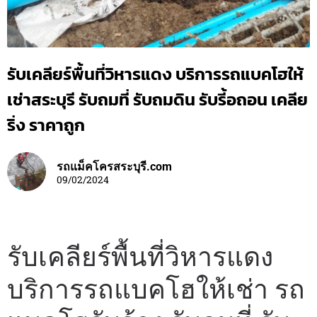
รับเคลียร์พื้นที่วิหารแดง บริการรถแบคโฮให้
เช่าสระบุรี รับถมที่ รับถมดิน รับรี้อถอน เคลีย
ริ่ง ราคาถูก
รถแม็คโครสระบุรี.com
09/02/2024
รับเคลียร์พื้นที่วิหารแดง
บริการรถแบคโฮให้เช่า รถ