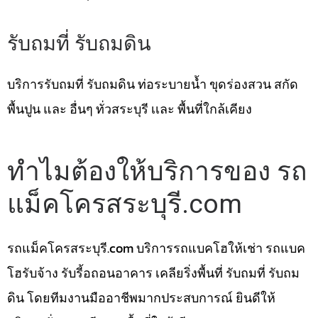
รับถมที่ รับถมดิน
บริการรับถมที่ รับถมดิน ท่อระบายน้ำ ขุดร่องสวน สกัด
พื้นปูน และ อื่นๆ ทั่วสระบุรี เเละ พื้นที่ใกล้เคียง
ทำไมต้องให้บริการของ รถ
แม็คโครสระบุรี.com
รถแม็คโครสระบุรี.com บริการรถแบคโฮให้เช่า รถแบค
โฮรับจ้าง รับรี้อถอนอาคาร เคลียริ่งพื้นที่ รับถมที่ รับถม
ดิน โดยทีมงานมืออาชีพมากประสบการณ์ ยินดีให้