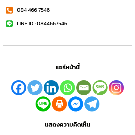
084 466 7546
LINE ID : 0844667546
แชร์หน้านี้
แสดงความคิดเห็น