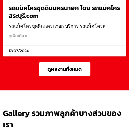
รถแม็คโครขุดดินนครนายก โดย รถแม็คโคร
สระบุรี.com
รถแม็คโครขุดดินนครนายก บริการ รถแม็คโครส
ดูเพิ่มเติม »
17/07/2024
ดูผลงานทั้งหมด
Gallery รวมภาพลูกค้าบางส่วนของ
เรา