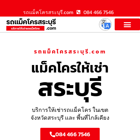
รถแม็คโครสระบุรี.com
084 466 7546
รถแม็คโครสระบุรี.com
แม็คโครให้เช่า
สระบุรี
บริการให้เช่ารถเเม็คโคร ในเขต
จังหวัดสระบุรี เเละ พี้นที่ไกล้เคียง
084 466 7546