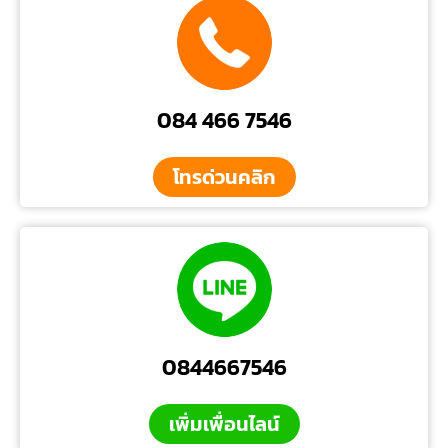
084 466 7546
โทรด่วนคลิก
0844667546
เพิ่มเพื่อนไลน์