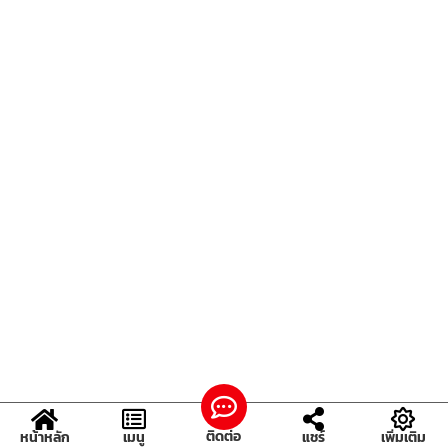
ติดต่อ
หน้าหลัก
เมนู
แชร์
เพิ่มเติม