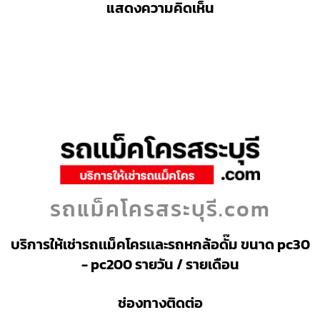
แสดงความคิดเห็น
รถแม็คโครสระบุรี.com
บริการให้เช่ารถเเม็คโครเเละรถหกล้อดั๊ม ขนาด pc30
- pc200 รายวัน / รายเดือน
ช่องทางติดต่อ