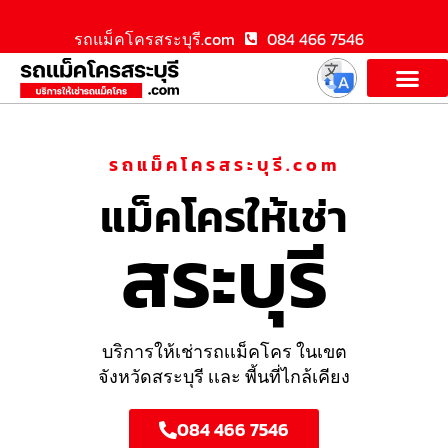
รถแม็คโครสระบุรี.com
084 466 7546
รถแม็คโครสระบุรี.com
แม็คโครให้เช่า
สระบุรี
บริการให้เช่ารถเเม็คโคร ในเขต
จังหวัดสระบุรี เเละ พี้นที่ไกล้เคียง
084 466 7546