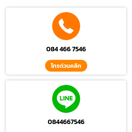
084 466 7546
โทรด่วนคลิก
0844667546