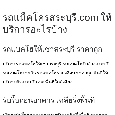
รถแม็คโครสระบุรี.com ให้
บริการอะไรบ้าง
รถแบคโฮให้เช่าสระบุรี ราคาถูก
บริการรถแบคโฮให้เช่าสระบุรี รถแบคโฮรับจ้างสระบุรี
รถแบคโฮรายวัน รถแบคโฮรายเดือน ราคาถูก ยินดีให้
บริการทั่วสระบุรี เเละ พื้นที่ใกล้เคียง
รับรี้อถอนอาคาร เคลียริ่งพื้นที่