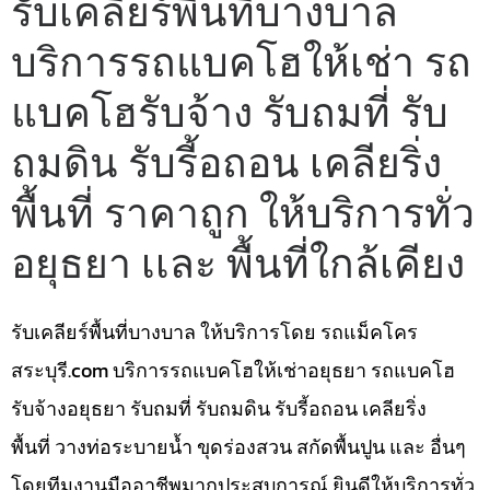
รถแม็คโครขุดดินบ้านนา โดย รถแม็คโคร
สระบุรี.com
รถแม็คโครขุดดินบ้านนา บริการ รถแม็คโครสร
ดูเพิ่มเติม »
17/07/2024