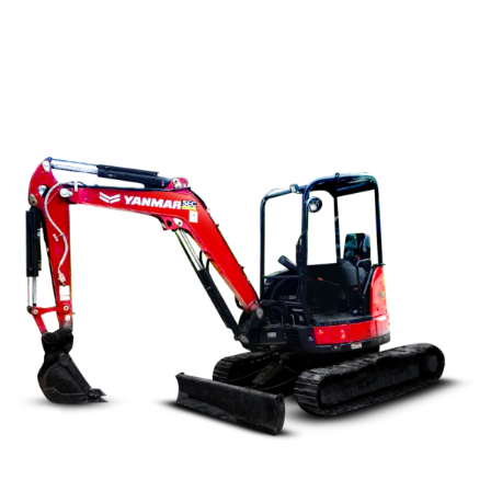
รับถมที่ รับถมดิน
บริการรับถมที่ รับถมดิน ท่อระบายน้ำ ขุดร่องสวน สกัด
พื้นปูน และ อื่นๆ ทั่วอยุธยา เเละ พื้นที่ใกล้เคียง
ทำไมต้องให้บริการของ รถ
แม็คโครสระบุรี.com
รถแม็คโครสระบุรี.com บริการรถแบคโฮให้เช่า รถแบค
โฮรับจ้าง รับรี้อถอนอาคาร เคลียริ่งพื้นที่ รับถมที่ รับถม
ดิน โดยทีมงานมืออาชีพมากประสบการณ์ ยินดีให้