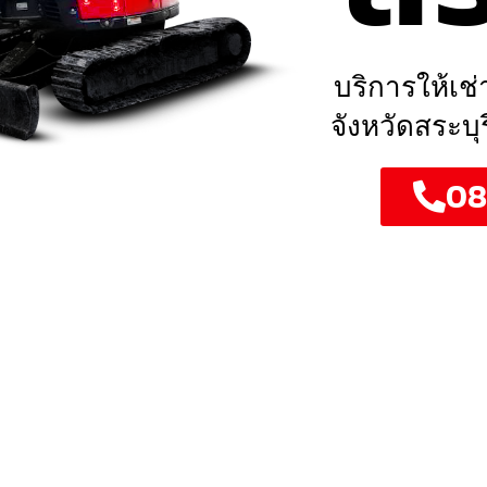
บริการให้เช
จังหวัดสระบุรี
08