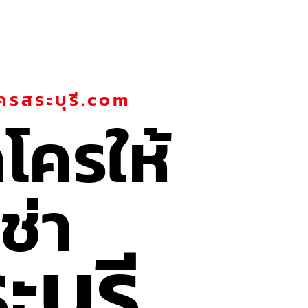
ครสระบุรี.com
โครให้
เช่า
ะบุรี