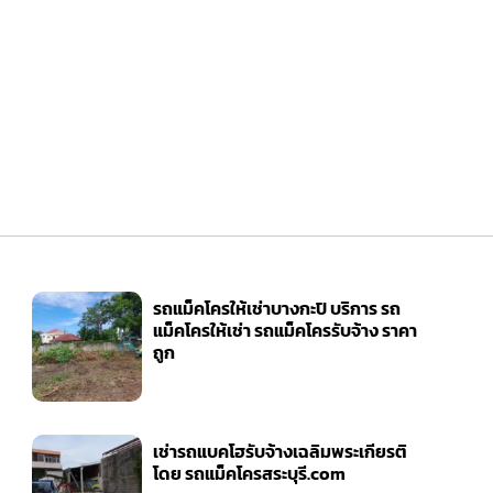
รถแม็คโครให้เช่าบางกะปิ บริการ รถ
แม็คโครให้เช่า รถแม็คโครรับจ้าง ราคา
ถูก
เช่ารถแบคโฮรับจ้างเฉลิมพระเกียรติ
โดย รถแม็คโครสระบุรี.com