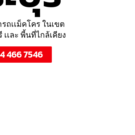
่ารถเเม็คโคร ในเขต
 เเละ พี้นที่ไกล้เคียง
4 466 7546