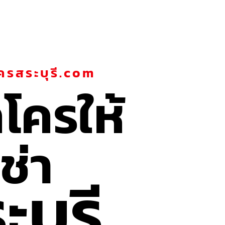
ครสระบุรี.com
โครให้
เช่า
ะบุรี