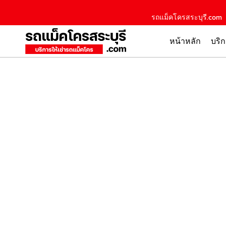
รถแม็คโครสระบุรี.com
หน้าหลัก
บริ