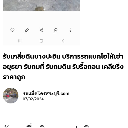
รถแม็คโครขุดดินองครักษ์ โดย รถแม็คโคร
สระบุรี.com
รถแม็คโครขุดดินองครักษ์ บริการ รถแม็คโคร
ดูเพิ่มเติม »
17/07/2024