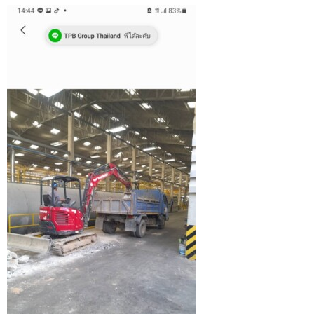
รถแม็คโครขุดดินโคกสำโรง โดย รถแม็คโคร
สระบุรี.com
รถแม็คโครขุดดินโคกสำโรง บริการ รถแม็คโคร
ดูเพิ่มเติม »
17/07/2024